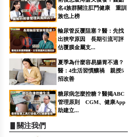
名4族群關注肛門健康 重訓
族也上榜
輸尿管反覆阻塞？醫：先找
出狹窄原因 長期引流可評
估覆膜金屬支...
夏季為什麼容易腸胃不適？
醫：4生活習慣釀禍 親授5
招改善
糖尿病怎麼控糖？醫揭ABC
管理原則 CGM、健康App
助建立...
▋關注我們