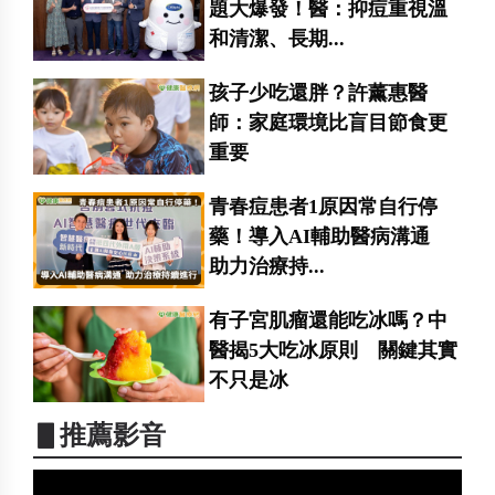
題大爆發！醫：抑痘重視溫
和清潔、長期...
孩子少吃還胖？許薰惠醫
師：家庭環境比盲目節食更
重要
青春痘患者1原因常自行停
藥！導入AI輔助醫病溝通
助力治療持...
有子宮肌瘤還能吃冰嗎？中
醫揭5大吃冰原則 關鍵其實
不只是冰
▋推薦影音