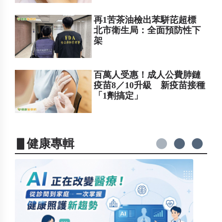
再1苦茶油檢出苯駢芘超標
北市衛生局：全面預防性下
架
百萬人受惠！成人公費肺鏈
疫苗8／10升級 新疫苗接種
「1劑搞定」
▋健康專輯