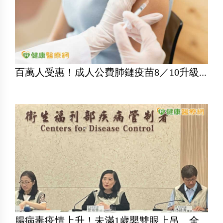
百萬人受惠！成人公費肺鏈疫苗8／10升級...
腸病毒疫情上升！未滿1歲嬰雙眼上吊、全