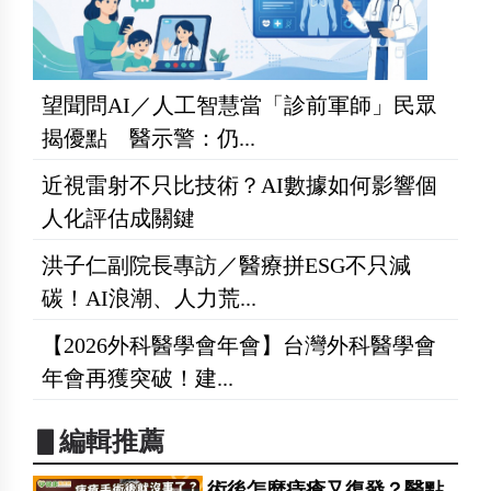
望聞問AI／人工智慧當「診前軍師」民眾
揭優點 醫示警：仍...
近視雷射不只比技術？AI數據如何影響個
人化評估成關鍵
洪子仁副院長專訪／醫療拼ESG不只減
碳！AI浪潮、人力荒...
【2026外科醫學會年會】台灣外科醫學會
年會再獲突破！建...
▋編輯推薦
術後怎麼痔瘡又復發？醫點