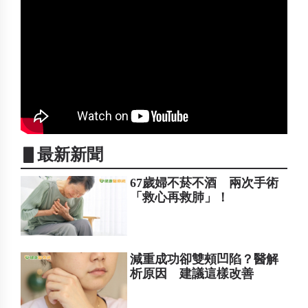
▋最新新聞
67歲婦不菸不酒 兩次手術
「救心再救肺」！
減重成功卻雙頰凹陷？醫解
析原因 建議這樣改善