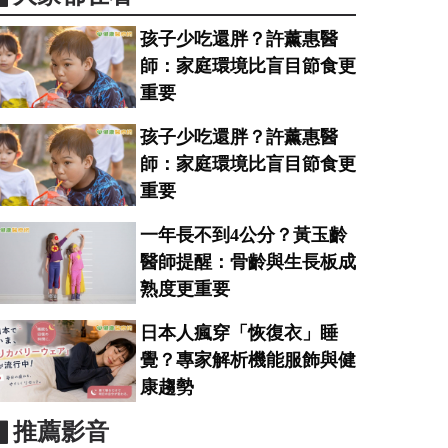
孩子少吃還胖？許薰惠醫
師：家庭環境比盲目節食更
重要
孩子少吃還胖？許薰惠醫
師：家庭環境比盲目節食更
重要
一年長不到4公分？黃玉齡
醫師提醒：骨齡與生長板成
熟度更重要
日本人瘋穿「恢復衣」睡
覺？專家解析機能服飾與健
康趨勢
▋推薦影音