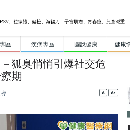
RSV
、
粒線體
、
健檢
、
海福刀
、
子宮肌瘤
、
青春痘
、
兒童減重
專區
疾病專區
圖說健康
健康
」－狐臭悄悄引爆社交危
治療期
報導
+