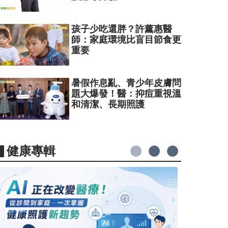
孩子少吃還胖？許薰惠醫
師：家庭環境比盲目節食更
重要
暑假作息亂、青少年皮膚問
題大爆發！醫：抑痘重視溫
和清潔、長期照護
▋健康專輯