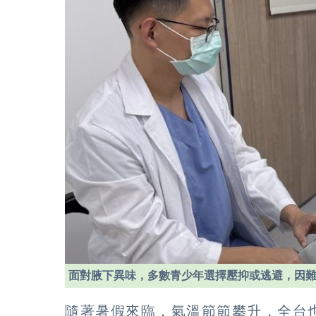
面對腋下異味，多數青少年選擇壓抑或逃避，因
隨著暑假來臨，氣溫節節攀升，全台