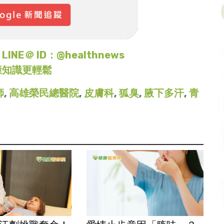
＠ ID：@healthnews
康知識更輕鬆
師
,
高雄榮民總醫院
,
皮膚科
,
狐臭
,
腋下多汗
,
青