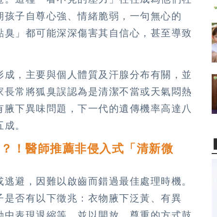
期孩子自尊心強、情緒脆弱，一句無心的
點臭」都可能深深傷害其自信心，甚至導致
形成，主要與個人體質及汗腺分布有關，並
家長常將狐臭誤認為是清潔不當或天氣悶熱
有腋下異味問題，下一代的遺傳機率高達八
五成。
」？！醫師推薦非侵入式「清新微
或逃避，因難以啟齒而錯過最佳處理時機。
子是否有以下徵兆：衣物腋下泛黃、有異
動中表現退縮等，並以開放、尊重的方式鼓