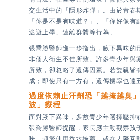
交生活中的「隱形炸彈」。由於青春
「你是不是有味道？」、「你好像有
逃避上學、遠離群體等行為。
張喬勝醫師進一步指出，腋下異味的
非個人衛生不佳所致。許多青少年與
所致，卻忽略了遺傳因素。若雙親皆
成；即使只有一方有，遺傳機率也達
過度依賴止汗劑恐「越掩越臭
波」療程
面對腋下異味，多數青少年選擇壓抑
張喬勝醫師提醒，家長應主動觀察孩
味、頻繁使用香水掩蓋、或在人際互