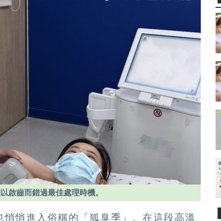
難以啟齒而錯過最佳處理時機。
也悄悄進入俗稱的「狐臭季」。在這段高溫