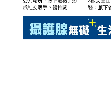
公共場所「腋下危機」恐
8歲女童
成社交殺手？醫推關...
醫：腋下管