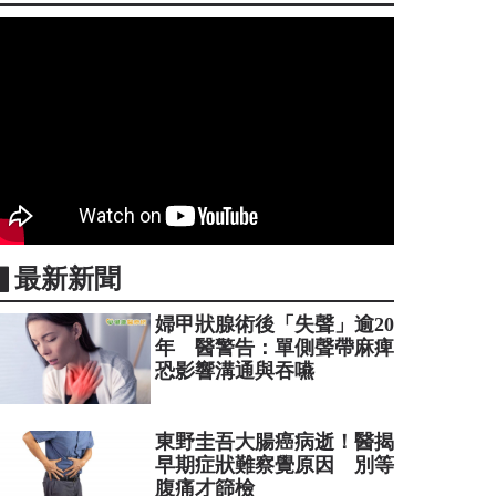
▋最新新聞
婦甲狀腺術後「失聲」逾20
年 醫警告：單側聲帶麻痺
恐影響溝通與吞嚥
東野圭吾大腸癌病逝！醫揭
早期症狀難察覺原因 別等
腹痛才篩檢