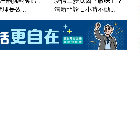
止汗劑挑戰奪命！
愛情止步竟因「腋味」？
理長效...
清新門診１小時不動...