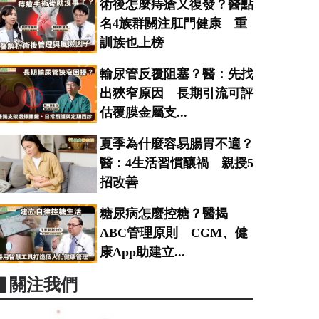
術後怎麼痔瘡又復發？醫點
名4族群關注肛門健康 重
訓族也上榜
輸尿管反覆阻塞？醫：先找
出狹窄原因 長期引流可評
估覆膜金屬支...
夏季為什麼容易腸胃不適？
醫：4生活習慣釀禍 親授5
招改善
糖尿病怎麼控糖？醫揭
ABC管理原則 CGM、健
康App助建立...
▋關注我們