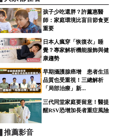
孩子少吃還胖？許薰惠醫
師：家庭環境比盲目節食更
重要
日本人瘋穿「恢復衣」睡
覺？專家解析機能服飾與健
康趨勢
早期攝護腺癌增 患者生活
品質也受重視！三總解析
「局部治療」新...
三代同堂家庭要留意！醫提
醒RSV恐增加長者重症風險
▋推薦影音