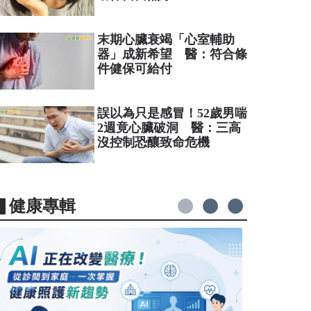
末期心臟衰竭「心室輔助
器」成新希望 醫：符合條
件健保可給付
誤以為只是感冒！52歲男喘
2週竟心臟破洞 醫：三高
沒控制恐釀致命危機
▋健康專輯