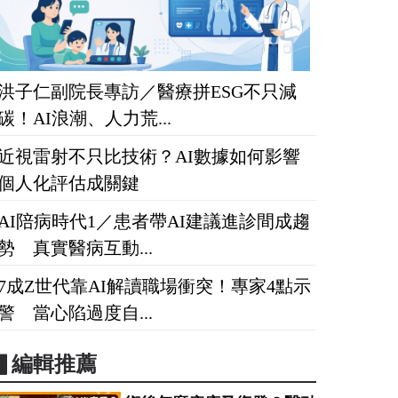
洪子仁副院長專訪／醫療拼ESG不只減
碳！AI浪潮、人力荒...
近視雷射不只比技術？AI數據如何影響
個人化評估成關鍵
AI陪病時代1／患者帶AI建議進診間成趨
勢 真實醫病互動...
7成Z世代靠AI解讀職場衝突！專家4點示
警 當心陷過度自...
▋編輯推薦