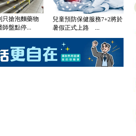
別只搶泡麵藥物
兒童預防保健服務7+2將於
師盤點停...
暑假正式上路 ...