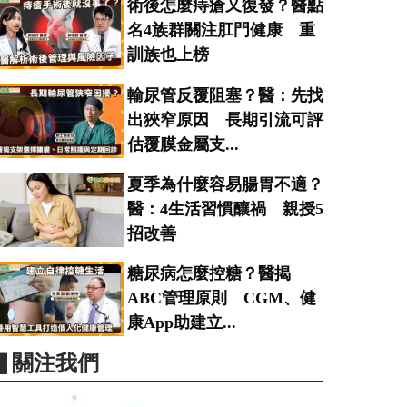
術後怎麼痔瘡又復發？醫點
名4族群關注肛門健康 重
訓族也上榜
輸尿管反覆阻塞？醫：先找
出狹窄原因 長期引流可評
估覆膜金屬支...
夏季為什麼容易腸胃不適？
醫：4生活習慣釀禍 親授5
招改善
糖尿病怎麼控糖？醫揭
ABC管理原則 CGM、健
康App助建立...
▋關注我們