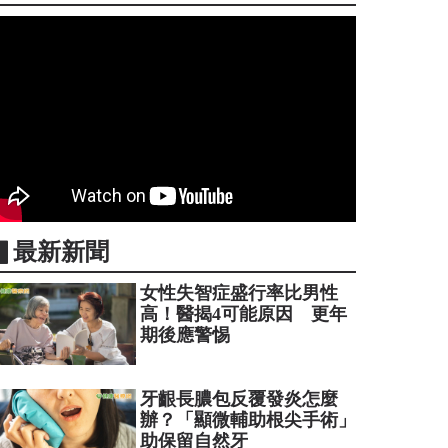
▋最新新聞
女性失智症盛行率比男性
高！醫揭4可能原因 更年
期後應警惕
牙齦長膿包反覆發炎怎麼
辦？「顯微輔助根尖手術」
助保留自然牙