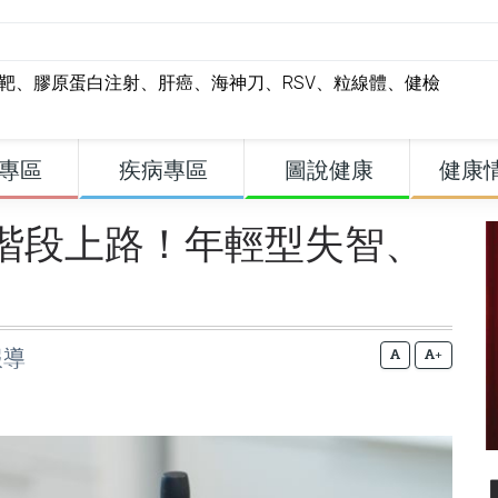
標靶
、
膠原蛋白注射
、
肝癌
、
海神刀
、
RSV
、
粒線體
、
健檢
專區
疾病專區
圖說健康
健康
階段上路！年輕型失智、
報導
+