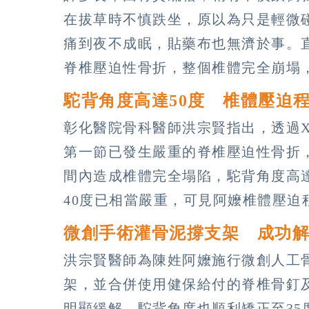
在拔草時不慎跌坐，原以為只是輕微
痛到夜不成眠，貼藥布也無濟於事。
脊椎壓迫性骨折，整個椎體完全崩塌
駝背角度高達50度 椎體壓迫
彰化醫院骨科醫師洪宗賢指出，透過
第一節已發生嚴重的脊椎壓迫性骨折
間內造成椎體完全塌陷，駝背角度高
40度已相當嚴重，可見阿嬤椎體壓迫
微創手術灌骨泥撐支架 成功
洪宗賢醫師為陳姓阿嬤施行微創人工
架，並合併使用健保給付的脊椎骨釘
明顯緩解，駝背角度也順利矯正至35