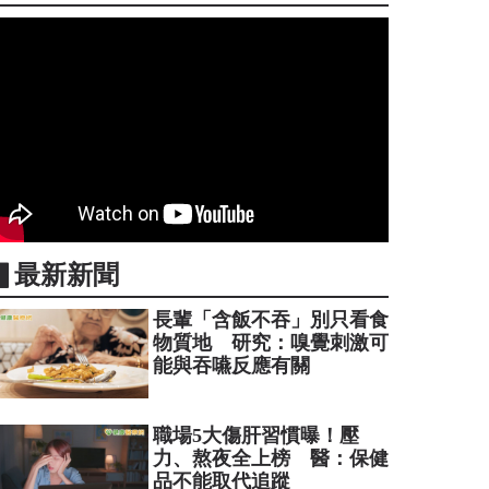
▋最新新聞
長輩「含飯不吞」別只看食
物質地 研究：嗅覺刺激可
能與吞嚥反應有關
職場5大傷肝習慣曝！壓
力、熬夜全上榜 醫：保健
品不能取代追蹤