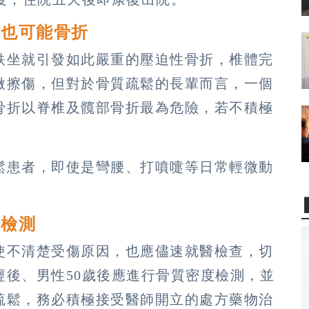
作也可能骨折
跌坐就引發如此嚴重的壓迫性骨折，椎體完
微擦傷，但對於骨質疏鬆的長輩而言，一個
骨折以脊椎及髖部骨折最為危險，若不積極
鬆患者，即使是彎腰、打噴嚏等日常輕微動
密檢測
使不清楚受傷原因，也應儘速就醫檢查，切
經後、男性50歲後應進行骨質密度檢測，並
疏鬆，務必積極接受醫師開立的處方藥物治