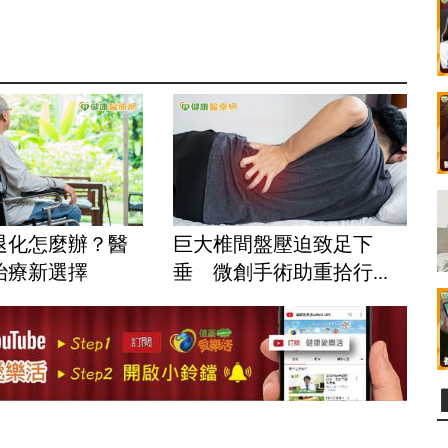
退化怎麼辦？醫
巨大椎間盤壓迫致足下
治療新選擇
垂 微創手術助重拾行...