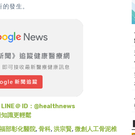
折的發生。
＠ ID：@healthnews
康知識更輕鬆
福部彰化醫院
,
骨科
,
洪宗賢
,
微創人工骨泥椎