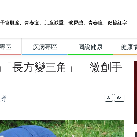
子宮肌瘤
、
青春痘
、
兒童減重
、
玻尿酸
、
青春痘
、
健檢紅字
專區
疾病專區
圖說健康
健康
塌「長方變三角」 微創手
報導
+