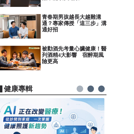
青春期男孩越長大越難溝
通？專家傳授「這三步」溝
通好招
被勸酒先考量心臟健康！醫
列酒精4大影響 宿醉期風
險更高
▋健康專輯