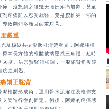
碰撞，沒想到之後幾天腰部疼痛加劇，甚至
直到疼痛難以忍受就醫，竟是腰椎第一節的
，導致劇烈疼痛且嚴重駝背。
程度嚴重
X光及核磁共振影像可清楚看見，阿嬤腰椎
，原本長方體的椎體被擠壓成三角體，短時
達50度。洪宗賢醫師強調，一般駝背角度達
程度之劇烈。
解痛矯正駝背
骨泥椎體形成術，運用骨水泥灌注及椎體支
及支架進行微創固定。術後，阿嬤的疼痛感
度，住院五天後即康復出院。