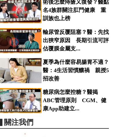
術後怎麼痔瘡又復發？醫點
名4族群關注肛門健康 重
訓族也上榜
輸尿管反覆阻塞？醫：先找
出狹窄原因 長期引流可評
估覆膜金屬支...
夏季為什麼容易腸胃不適？
醫：4生活習慣釀禍 親授5
招改善
糖尿病怎麼控糖？醫揭
ABC管理原則 CGM、健
康App助建立...
▋關注我們