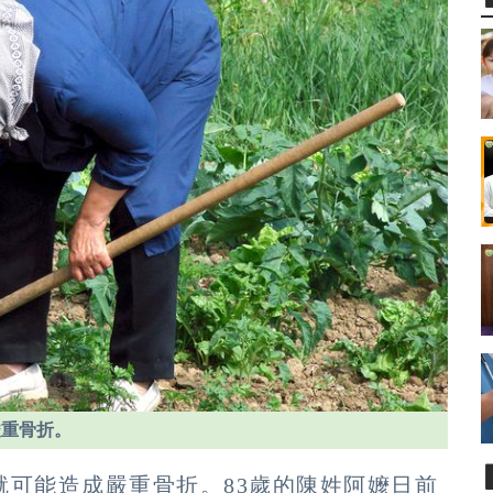
嚴重骨折。
就可能造成嚴重骨折。83歲的陳姓阿嬤日前