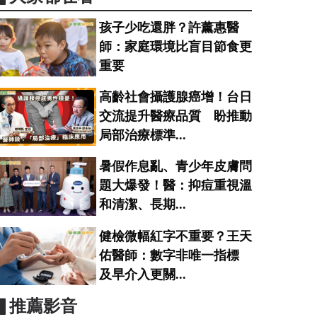
孩子少吃還胖？許薰惠醫
師：家庭環境比盲目節食更
重要
高齡社會攝護腺癌增！台日
交流提升醫療品質 盼推動
局部治療標準...
暑假作息亂、青少年皮膚問
題大爆發！醫：抑痘重視溫
和清潔、長期...
健檢微幅紅字不重要？王天
佑醫師：數字非唯一指標
及早介入更關...
▋推薦影音