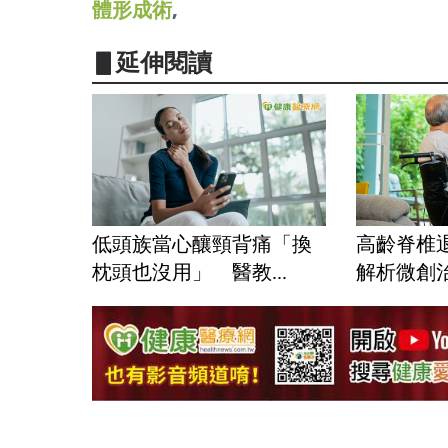
體形成術
,
▋延伸閱讀
低頭族當心釀頸背痛「換
高齡脊椎
枕頭也沒用」 醫教...
解析微創