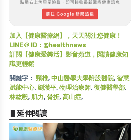
加入【健康醫療網】，天天關注您健康！
LINE＠ ID：@healthnews
訂閱【健康愛樂活】影音頻道，閱讀健康知
識更輕鬆
關鍵字：
頸椎
,
中山醫學大學附設醫院
,
智慧
賦能中心
,
劉漢平
,
物理治療師
,
復健醫學部
,
林紘毅
,
肌力
,
骨折
,
高山症
,
▋延伸閱讀