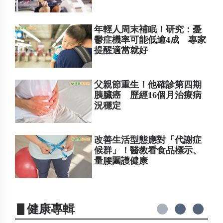
年輕人周末補眠！研究：憂
鬱症機率可能低逾4成 專家
提醒適當就好
父親節重生！他確診第四期
胰臟癌 歷經16個月治療病
況穩定
改善生活型態應對「代謝症
候群」！醫教看食品標示、
量腰圍護健康
▋健康專輯