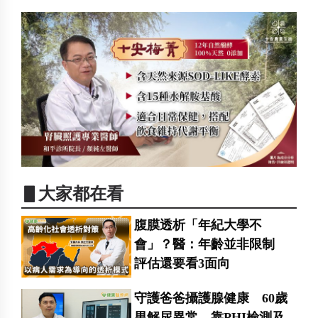
▋大家都在看
腹膜透析「年紀大學不
會」？醫：年齡並非限制
評估還要看3面向
守護爸爸攝護腺健康 60歲
男解尿異常 靠PHI檢測及