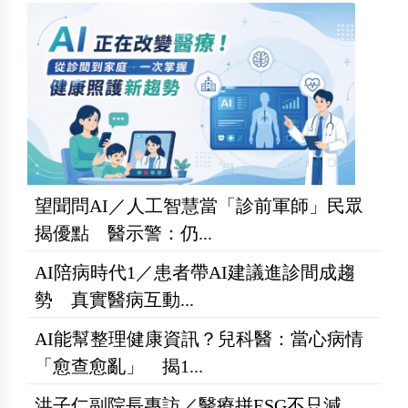
望聞問AI／人工智慧當「診前軍師」民眾
揭優點 醫示警：仍...
AI陪病時代1／患者帶AI建議進診間成趨
勢 真實醫病互動...
AI能幫整理健康資訊？兒科醫：當心病情
「愈查愈亂」 揭1...
洪子仁副院長專訪／醫療拼ESG不只減