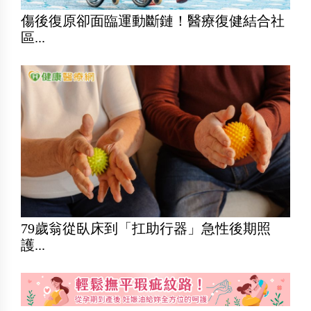
傷後復原卻面臨運動斷鏈！醫療復健結合社
區...
79歲翁從臥床到「扛助行器」急性後期照
護...