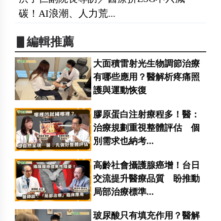
碳！AI浪潮、人力荒...
▋編輯推薦
大面積雷射光生物調節治療
有哪些應用？醫解析疼痛照
護與運動恢復
膠原蛋白注射療程多！醫：
治療規劃重視整體評估 個
別需求也納考...
高齡社會攝護腺癌增！台日
交流提升醫療品質 盼推動
局部治療標準...
玻尿酸只有填充作用？醫解