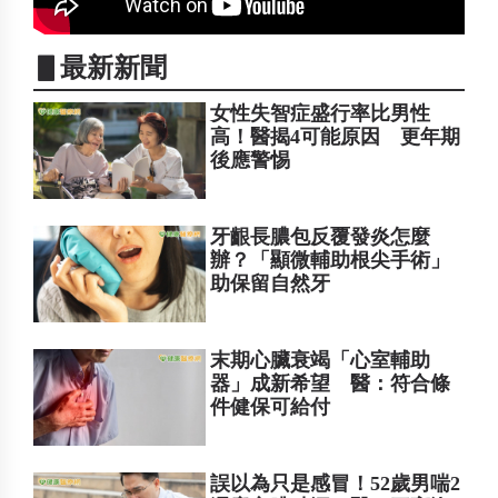
▋最新新聞
女性失智症盛行率比男性
高！醫揭4可能原因 更年期
後應警惕
牙齦長膿包反覆發炎怎麼
辦？「顯微輔助根尖手術」
助保留自然牙
末期心臟衰竭「心室輔助
器」成新希望 醫：符合條
件健保可給付
誤以為只是感冒！52歲男喘2