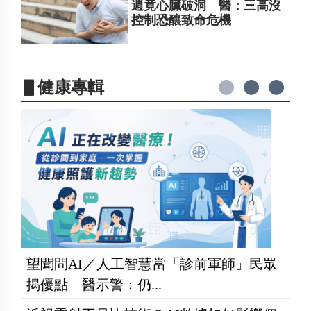
週竟心臟破洞 醫：三高沒
控制恐釀致命危機
▋健康專輯
望聞問AI／人工智慧當「診前軍師」民眾
揭優點 醫示警：仍...