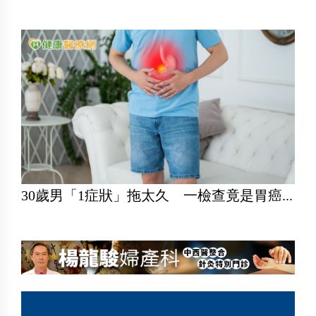
30歲男「1症狀」拖太久 一檢查竟是胃癌...