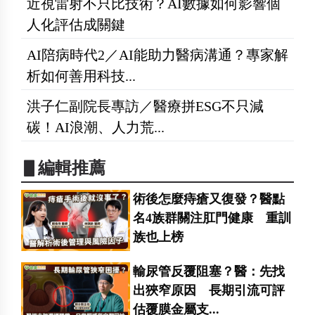
近視雷射不只比技術？AI數據如何影響個
人化評估成關鍵
AI陪病時代2／AI能助力醫病溝通？專家解
析如何善用科技...
洪子仁副院長專訪／醫療拼ESG不只減
碳！AI浪潮、人力荒...
▋編輯推薦
術後怎麼痔瘡又復發？醫點
名4族群關注肛門健康 重訓
族也上榜
輸尿管反覆阻塞？醫：先找
出狹窄原因 長期引流可評
估覆膜金屬支...