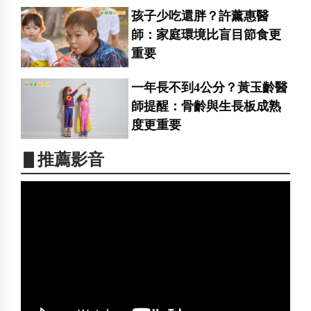
孩子少吃還胖？許薰惠醫
師：家庭環境比盲目節食更
重要
一年長不到4公分？黃玉齡醫
師提醒：骨齡與生長板成熟
度更重要
▋推薦影音