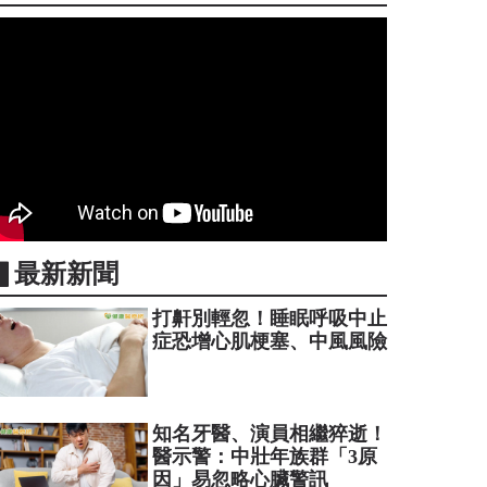
▋最新新聞
打鼾別輕忽！睡眠呼吸中止
症恐增心肌梗塞、中風風險
知名牙醫、演員相繼猝逝！
醫示警：中壯年族群「3原
因」易忽略心臟警訊