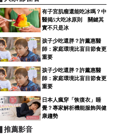
有子宮肌瘤還能吃冰嗎？中
醫揭5大吃冰原則 關鍵其
實不只是冰
孩子少吃還胖？許薰惠醫
師：家庭環境比盲目節食更
重要
孩子少吃還胖？許薰惠醫
師：家庭環境比盲目節食更
重要
日本人瘋穿「恢復衣」睡
覺？專家解析機能服飾與健
康趨勢
▋推薦影音