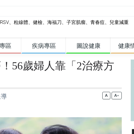
RSV
、
粒線體
、
健檢
、
海福刀
、
子宮肌瘤
、
青春痘
、
兒童減重
專區
疾病專區
圖說健康
健康
！56歲婦人靠「2治療方
報導
+