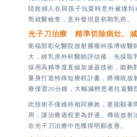
陸姓婦人在與孫子玩耍時意外被撞到
而就醫檢查，意外發現是初期乳癌。
光子刀治療 精準切除病灶、
衛福部彰化醫院放射腫瘤科張博竣醫
大，經乳房外科醫師評估後，先採取
採用高精準度直線加速器技術，能夠
量身打造特殊短療程計畫，將傳統放射
療僅需20分鐘，大幅減輕患者往返醫
此技術不僅維持相同療效，更能顯著
用，讓治療過程更為舒適。傳統放射
在光子刀治療中也獲得明顯改善。