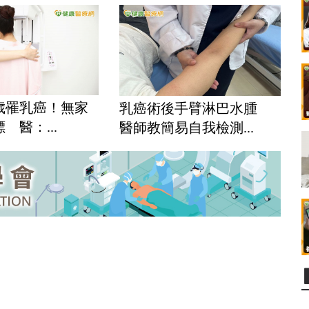
4歲罹乳癌！無家
乳癌術後手臂淋巴水腫
 醫：...
醫師教簡易自我檢測...