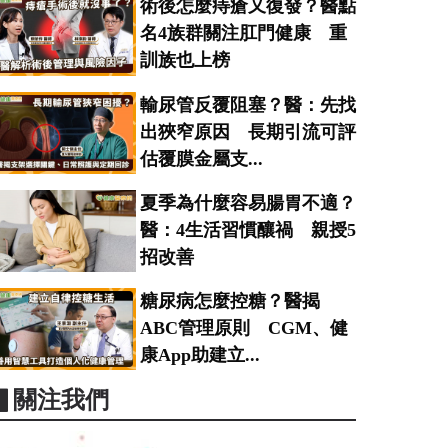
術後怎麼痔瘡又復發？醫點
名4族群關注肛門健康 重
訓族也上榜
輸尿管反覆阻塞？醫：先找
出狹窄原因 長期引流可評
估覆膜金屬支...
夏季為什麼容易腸胃不適？
醫：4生活習慣釀禍 親授5
招改善
糖尿病怎麼控糖？醫揭
ABC管理原則 CGM、健
康App助建立...
▋關注我們