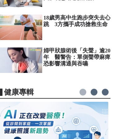
18歲男高中生跑步突失去心
跳 3方攜手成功搶救生命
婦甲狀腺術後「失聲」逾20
年 醫警告：單側聲帶麻痺
恐影響溝通與吞嚥
▋健康專輯