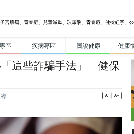
子宮肌瘤
、
青春痘
、
兒童減重
、
玻尿酸
、
青春痘
、
健檢紅字
、
公
專區
疾病專區
圖說健康
健康
心「這些詐騙手法」 健保
報導
+