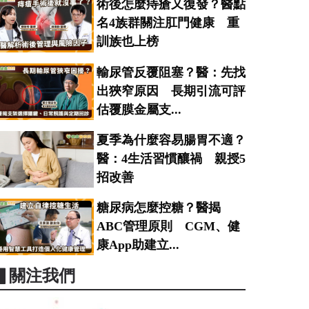
術後怎麼痔瘡又復發？醫點
名4族群關注肛門健康 重
訓族也上榜
輸尿管反覆阻塞？醫：先找
出狹窄原因 長期引流可評
估覆膜金屬支...
夏季為什麼容易腸胃不適？
醫：4生活習慣釀禍 親授5
招改善
糖尿病怎麼控糖？醫揭
ABC管理原則 CGM、健
康App助建立...
▋關注我們