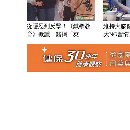
從隱忍到反擊！《鐵拳教
維持大腦
育》掀議 醫揭「爽...
大NG習慣 