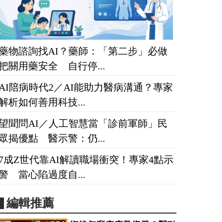
藥物諮詢找AI？藥師：「第二步」必做
把關用藥安全 自行停...
AI陪病時代2／AI能助力醫病溝通？專家
解析如何善用科技...
望聞問AI／人工智慧當「診前軍師」民
眾揭優點 醫示警：仍...
7成Z世代靠AI解讀職場衝突！專家4點示
警 當心陷過度自...
▋編輯推薦