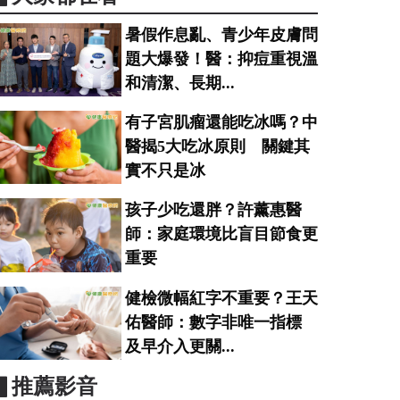
暑假作息亂、青少年皮膚問
題大爆發！醫：抑痘重視溫
和清潔、長期...
有子宮肌瘤還能吃冰嗎？中
醫揭5大吃冰原則 關鍵其
實不只是冰
孩子少吃還胖？許薰惠醫
師：家庭環境比盲目節食更
重要
健檢微幅紅字不重要？王天
佑醫師：數字非唯一指標
及早介入更關...
▋推薦影音