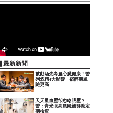
▋最新新聞
被勸酒先考量心臟健康！醫
列酒精4大影響 宿醉期風
險更高
天天量血壓卻忽略眼壓？
醫：青光眼高風險族群應定
期檢查