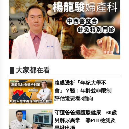
▋大家都在看
腹膜透析「年紀大學不
會」？醫：年齡並非限制
評估還要看3面向
守護爸爸攝護腺健康 60歲
男解尿異常 靠PHI檢測及
早揪出攝...