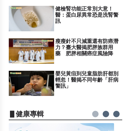
健檢腎功能正常別大意！
醫：蛋白尿異常恐是洗腎警
訊
瘦瘦針不只減重還有防癌潛
力？臺大醫揭肥胖族群用
藥 肥胖相關癌症風險降
嬰兒黃疸到兒童脂肪肝都別
輕忽！醫揭不同年齡「肝病
警訊」
▋健康專輯