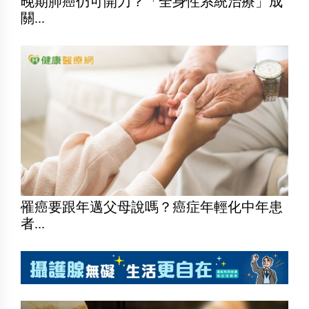
晚期肺癌仍可開刀？「全身性系統治療」成
關...
罹癌要跟年邁父母說嗎？癌症年輕化中年患
者...