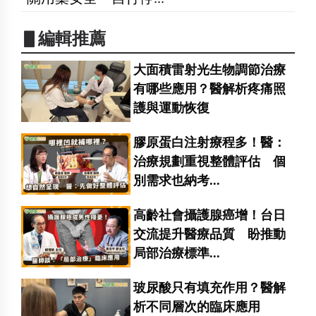
▋編輯推薦
大面積雷射光生物調節治療
有哪些應用？醫解析疼痛照
護與運動恢復
膠原蛋白注射療程多！醫：
治療規劃重視整體評估 個
別需求也納考...
高齡社會攝護腺癌增！台日
交流提升醫療品質 盼推動
局部治療標準...
玻尿酸只有填充作用？醫解
析不同層次的臨床應用