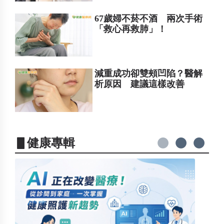
67歲婦不菸不酒 兩次手術
「救心再救肺」！
減重成功卻雙頰凹陷？醫解
析原因 建議這樣改善
▋健康專輯