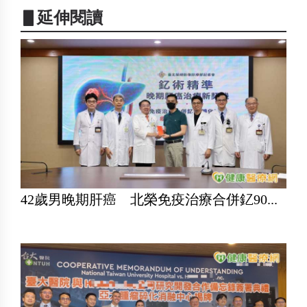
▋延伸閱讀
42歲男晚期肝癌 北榮免疫治療合併釔90...