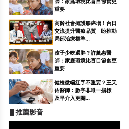
師：家庭環境比盲目節食更
重要
高齡社會攝護腺癌增！台日
交流提升醫療品質 盼推動
局部治療標準...
孩子少吃還胖？許薰惠醫
師：家庭環境比盲目節食更
重要
健檢微幅紅字不重要？王天
佑醫師：數字非唯一指標
及早介入更關...
▋推薦影音