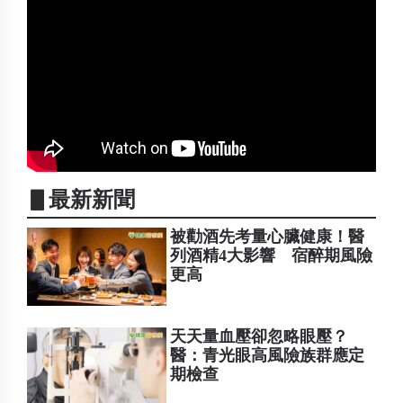
▋最新新聞
被勸酒先考量心臟健康！醫
列酒精4大影響 宿醉期風險
更高
天天量血壓卻忽略眼壓？
醫：青光眼高風險族群應定
期檢查