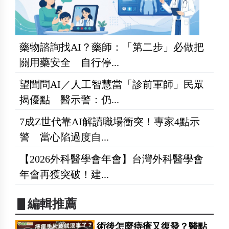
藥物諮詢找AI？藥師：「第二步」必做把
關用藥安全 自行停...
望聞問AI／人工智慧當「診前軍師」民眾
揭優點 醫示警：仍...
7成Z世代靠AI解讀職場衝突！專家4點示
警 當心陷過度自...
【2026外科醫學會年會】台灣外科醫學會
年會再獲突破！建...
▋編輯推薦
術後怎麼痔瘡又復發？醫點