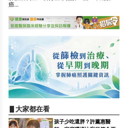
癌...
▋大家都在看
孩子少吃還胖？許薰惠醫