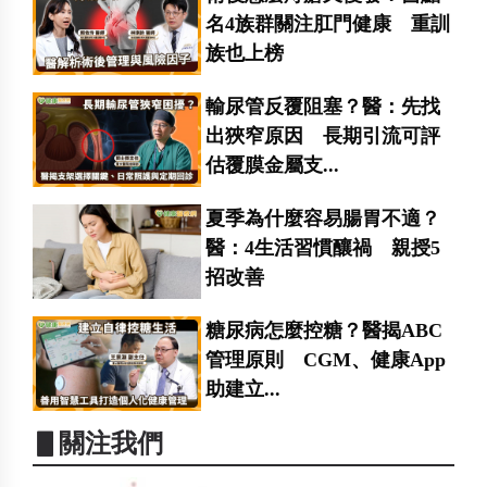
名4族群關注肛門健康 重訓
族也上榜
輸尿管反覆阻塞？醫：先找
出狹窄原因 長期引流可評
估覆膜金屬支...
夏季為什麼容易腸胃不適？
醫：4生活習慣釀禍 親授5
招改善
糖尿病怎麼控糖？醫揭ABC
管理原則 CGM、健康App
助建立...
▋關注我們