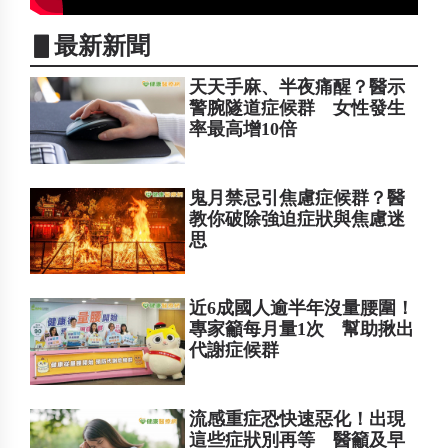
▋最新新聞
天天手麻、半夜痛醒？醫示
警腕隧道症候群 女性發生
率最高增10倍
鬼月禁忌引焦慮症候群？醫
教你破除強迫症狀與焦慮迷
思
近6成國人逾半年沒量腰圍！
專家籲每月量1次 幫助揪出
代謝症候群
流感重症恐快速惡化！出現
這些症狀別再等 醫籲及早