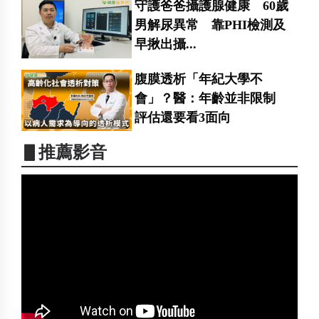
守護爸爸攝護腺健康 60歲
男解尿異常 靠PHI檢測及
早揪出攝...
腹膜透析「年紀大學不
會」？醫：年齡並非限制
評估還要看3面向
▋推薦影音