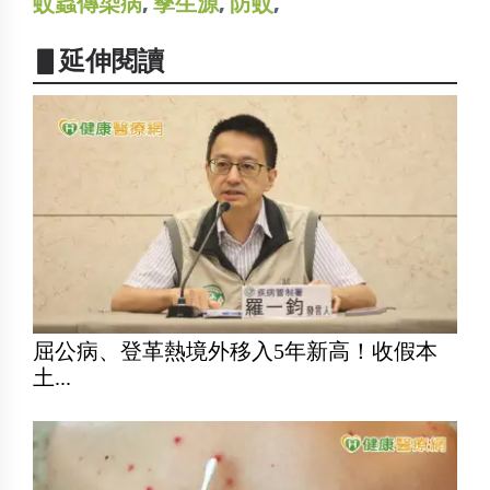
蚊蟲傳染病
,
孳生源
,
防蚊
,
▋延伸閱讀
屈公病、登革熱境外移入5年新高！收假本
土...