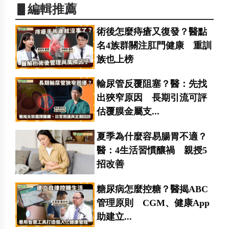
▋編輯推薦
術後怎麼痔瘡又復發？醫點
名4族群關注肛門健康 重訓
族也上榜
輸尿管反覆阻塞？醫：先找
出狹窄原因 長期引流可評
估覆膜金屬支...
夏季為什麼容易腸胃不適？
醫：4生活習慣釀禍 親授5
招改善
糖尿病怎麼控糖？醫揭ABC
管理原則 CGM、健康App
助建立...