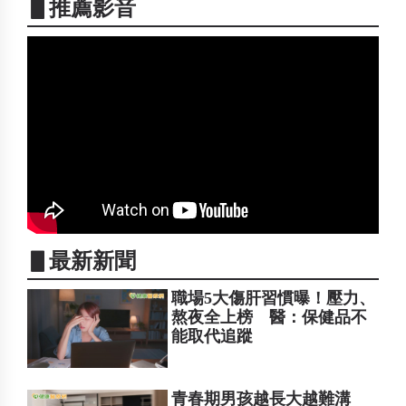
▋推薦影音
▋最新新聞
職場5大傷肝習慣曝！壓力、
熬夜全上榜 醫：保健品不
能取代追蹤
青春期男孩越長大越難溝