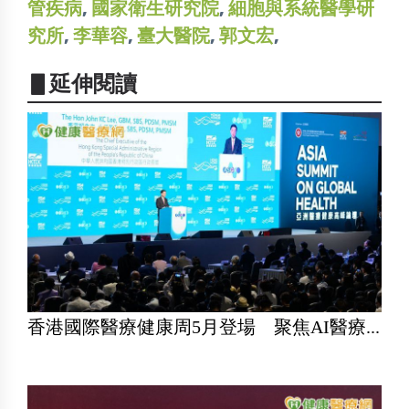
管疾病
,
國家衛生研究院
,
細胞與系統醫學研
究所
,
李華容
,
臺大醫院
,
郭文宏
,
▋延伸閱讀
香港國際醫療健康周5月登場 聚焦AI醫療...