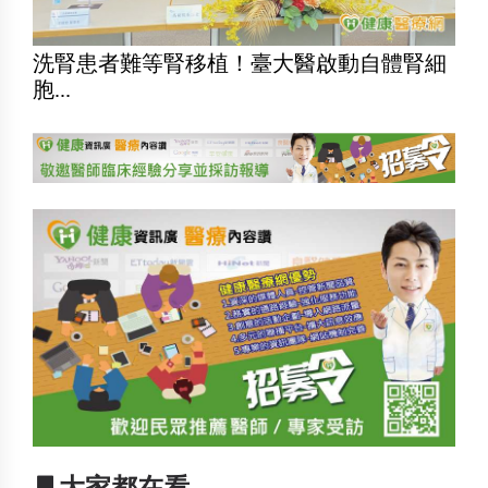
洗腎患者難等腎移植！臺大醫啟動自體腎細
胞...