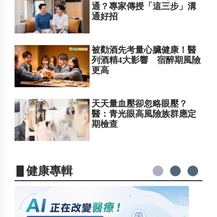
通？專家傳授「這三步」溝
通好招
被勸酒先考量心臟健康！醫
列酒精4大影響 宿醉期風險
更高
天天量血壓卻忽略眼壓？
醫：青光眼高風險族群應定
期檢查
▋健康專輯