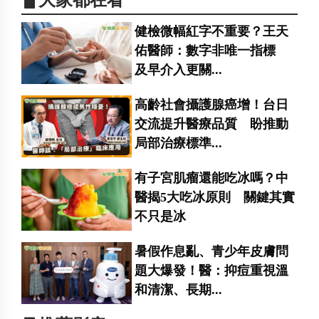
▋大家都在看
健檢微幅紅字不重要？王天
佑醫師：數字非唯一指標
及早介入更關...
高齡社會攝護腺癌增！台日
交流提升醫療品質 盼推動
局部治療標準...
有子宮肌瘤還能吃冰嗎？中
醫揭5大吃冰原則 關鍵其實
不只是冰
暑假作息亂、青少年皮膚問
題大爆發！醫：抑痘重視溫
和清潔、長期...