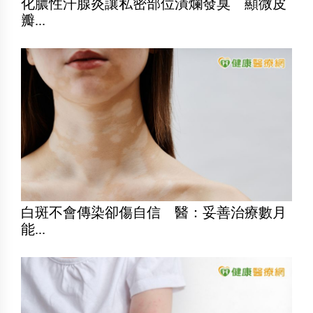
化膿性汗腺炎讓私密部位潰爛發臭 顯微皮
瓣...
白斑不會傳染卻傷自信 醫：妥善治療數月
能...