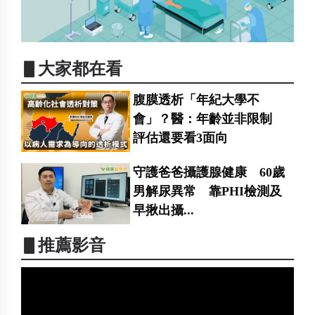
▋大家都在看
腹膜透析「年紀大學不
會」？醫：年齡並非限制
評估還要看3面向
守護爸爸攝護腺健康 60歲
男解尿異常 靠PHI檢測及
早揪出攝...
▋推薦影音