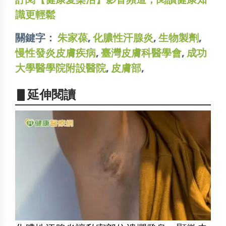
識更輕鬆
關鍵字：
朱家葆
,
化膿性汗腺炎
,
生物製劑
,
慢性發炎皮膚疾病
,
臺灣皮膚科醫學會
,
成功
大學醫學院附設醫院
,
皮膚部
,
▋延伸閱讀