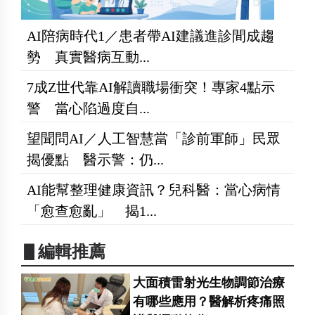
AI陪病時代1／患者帶AI建議進診間成趨
勢 真實醫病互動...
7成Z世代靠AI解讀職場衝突！專家4點示
警 當心陷過度自...
望聞問AI／人工智慧當「診前軍師」民眾
揭優點 醫示警：仍...
AI能幫整理健康資訊？兒科醫：當心病情
「愈查愈亂」 揭1...
▋編輯推薦
大面積雷射光生物調節治療
有哪些應用？醫解析疼痛照