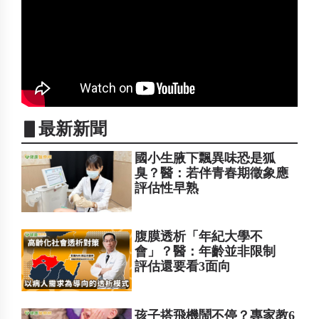
▋最新新聞
國小生腋下飄異味恐是狐
臭？醫：若伴青春期徵象應
評估性早熟
腹膜透析「年紀大學不
會」？醫：年齡並非限制
評估還要看3面向
孩子搭飛機鬧不停？專家教6