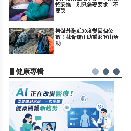
招安撫 別只急著要求「不
要哭」
拇趾外翻近30度變回個位
數！截骨矯正助重返登山活
動
▋健康專輯