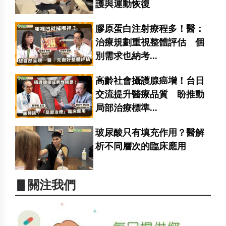
護與運動恢復
膠原蛋白注射療程多！醫：
治療規劃重視整體評估 個
別需求也納考...
高齡社會攝護腺癌增！台日
交流提升醫療品質 盼推動
局部治療標準...
玻尿酸只有填充作用？醫解
析不同層次的臨床應用
▋關注我們