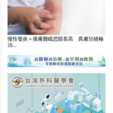
慢性發炎＋搔癢難眠恐阻長高 異膚兒積極
治...