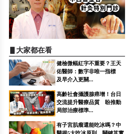
▋大家都在看
健檢微幅紅字不重要？王天
佑醫師：數字非唯一指標
及早介入更關...
高齡社會攝護腺癌增！台日
交流提升醫療品質 盼推動
局部治療標準...
有子宮肌瘤還能吃冰嗎？中
醫揭5大吃冰原則 關鍵其實