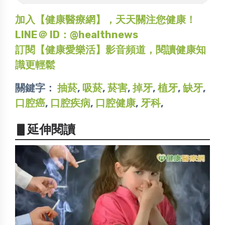
加入【健康醫療網】，天天關注您健康！
LINE＠ ID：@healthnews
訂閱【健康愛樂活】影音頻道，閱讀健康知
識更輕鬆
關鍵字：
抽菸
,
吸菸
,
菸害
,
掉牙
,
植牙
,
缺牙
,
口腔癌
,
口腔疾病
,
口腔健康
,
牙科
,
▋延伸閱讀