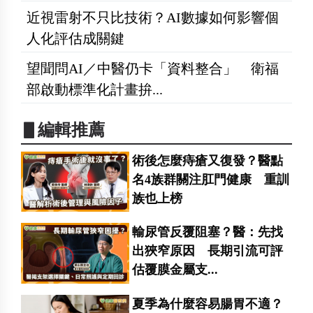
近視雷射不只比技術？AI數據如何影響個
人化評估成關鍵
望聞問AI／中醫仍卡「資料整合」 衛福
部啟動標準化計畫拚...
▋編輯推薦
術後怎麼痔瘡又復發？醫點
名4族群關注肛門健康 重訓
族也上榜
輸尿管反覆阻塞？醫：先找
出狹窄原因 長期引流可評
估覆膜金屬支...
夏季為什麼容易腸胃不適？