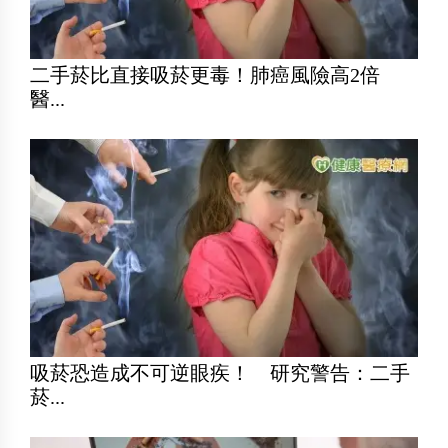
二手菸比直接吸菸更毒！肺癌風險高2倍
醫...
吸菸恐造成不可逆眼疾！ 研究警告：二手
菸...