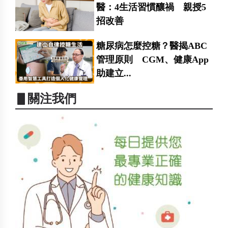
醫：4生活習慣釀禍 親授5
招改善
糖尿病怎麼控糖？醫揭ABC
管理原則 CGM、健康App
助建立...
▋關注我們