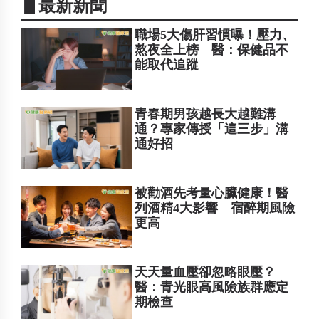
▋最新新聞
職場5大傷肝習慣曝！壓力、
熬夜全上榜 醫：保健品不
能取代追蹤
青春期男孩越長大越難溝
通？專家傳授「這三步」溝
通好招
被勸酒先考量心臟健康！醫
列酒精4大影響 宿醉期風險
更高
天天量血壓卻忽略眼壓？
醫：青光眼高風險族群應定
期檢查