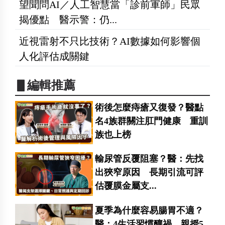
望聞問AI／人工智慧當「診前軍師」民眾
揭優點 醫示警：仍...
近視雷射不只比技術？AI數據如何影響個
人化評估成關鍵
▋編輯推薦
術後怎麼痔瘡又復發？醫點
名4族群關注肛門健康 重訓
族也上榜
輸尿管反覆阻塞？醫：先找
出狹窄原因 長期引流可評
估覆膜金屬支...
夏季為什麼容易腸胃不適？
醫：4生活習慣釀禍 親授5