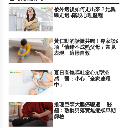
被外遇後如何走出來？她親
曝走過5階段心理歷程
黃仁勳的話掀共鳴！專家談6
項「情緒不成熟父母」常見
表現 這樣自救
夏日高燒嘔吐當心A型流
感 醫：小心「全家連環
中」
推理巨擘大腸癌驟逝 醫
籲：熟齡男落實無症狀早期
篩檢