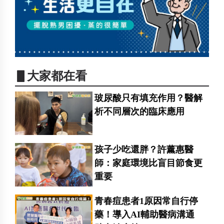
▋大家都在看
玻尿酸只有填充作用？醫解
析不同層次的臨床應用
孩子少吃還胖？許薰惠醫
師：家庭環境比盲目節食更
重要
青春痘患者1原因常自行停
藥！導入AI輔助醫病溝通