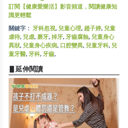
訂閱【健康愛樂活】影音頻道，閱讀健康知
識更輕鬆
關鍵字：
牙科忽視
,
兒童心理
,
趙子婷
,
兒童
虐待
,
兒虐
,
磨牙
,
掉牙
,
牙齒腐蝕
,
兒童身心
異狀
,
兒童身心疾病
,
口腔變異
,
兒童牙科
,
兒
童牙醫
,
牙科
,
牙齒
,
▋延伸閱讀