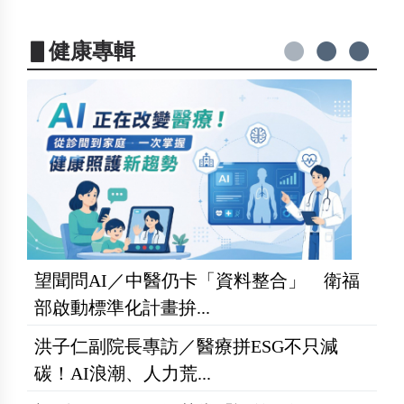
▋健康專輯
望聞問AI／中醫仍卡「資料整合」 衛福
部啟動標準化計畫拚...
洪子仁副院長專訪／醫療拼ESG不只減
碳！AI浪潮、人力荒...