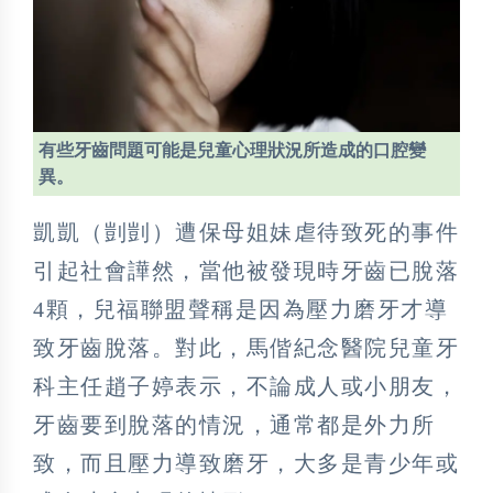
有些牙齒問題可能是兒童心理狀況所造成的口腔變
異。
凱凱（剴剴）遭保母姐妹虐待致死的事件
引起社會譁然，當他被發現時牙齒已脫落
4顆，兒福聯盟聲稱是因為壓力磨牙才導
致牙齒脫落。對此，馬偕紀念醫院兒童牙
科主任趙子婷表示，不論成人或小朋友，
牙齒要到脫落的情況，通常都是外力所
致，而且壓力導致磨牙，大多是青少年或