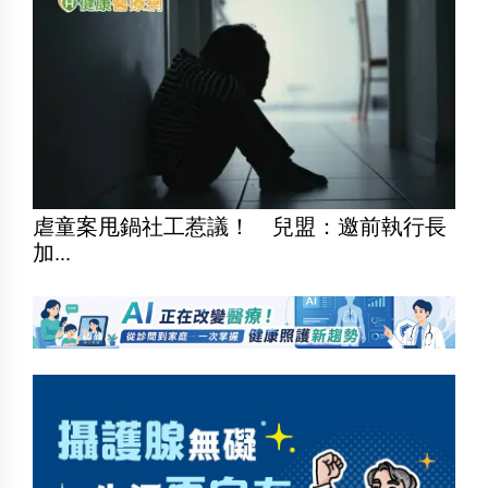
虐童案甩鍋社工惹議！ 兒盟：邀前執行長
加...