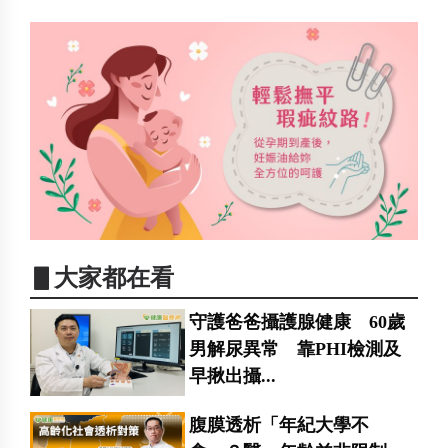
▋大家都在看
守護爸爸攝護腺健康 60歲
男解尿異常 靠PHI檢測及
早揪出攝...
腹膜透析「年紀大學不