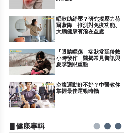
唱歌助紓壓？研究揭壓力荷
爾蒙降 推測對免疫功能、
大腦健康有潛在益處
「眼睛曬傷」症狀常延後數
小時發作 醫揭常見警訊與
夏季護眼重點
空腹運動好不好？中醫教你
掌握最佳運動時機
▋健康專輯