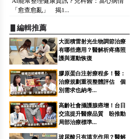
AI能幫整理健康資訊？兒科醫：當心病情
「愈查愈亂」 揭1...
▋編輯推薦
大面積雷射光生物調節治療
有哪些應用？醫解析疼痛照
護與運動恢復
膠原蛋白注射療程多！醫：
治療規劃重視整體評估 個
別需求也納考...
高齡社會攝護腺癌增！台日
交流提升醫療品質 盼推動
局部治療標準...
玻尿酸只有填充作用？醫解