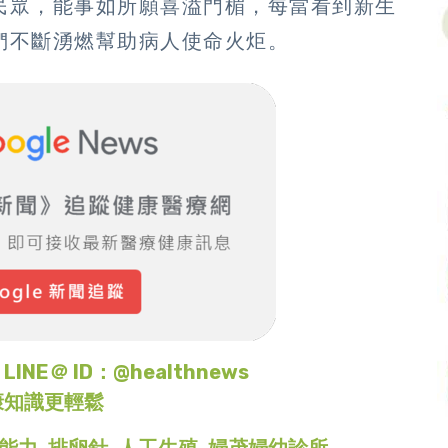
民眾，能事如所願喜溢門楣，每當看到新生
們不斷湧燃幫助病人使命火炬。
＠ ID：@healthnews
康知識更輕鬆
能力
,
排卵針
,
人工生殖
,
婦茂婦幼診所
,