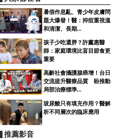
暑假作息亂、青少年皮膚問
題大爆發！醫：抑痘重視溫
和清潔、長期...
孩子少吃還胖？許薰惠醫
師：家庭環境比盲目節食更
重要
高齡社會攝護腺癌增！台日
交流提升醫療品質 盼推動
局部治療標準...
玻尿酸只有填充作用？醫解
析不同層次的臨床應用
▋推薦影音