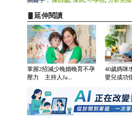
▋延伸閱讀
掌握2招減少晚婚晚育不孕
40歲媽
壓力 主持人Ja...
嬰兒成功