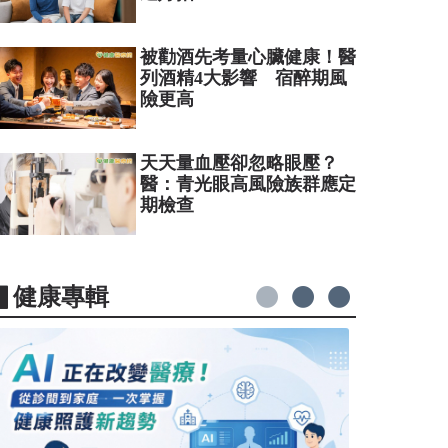
被勸酒先考量心臟健康！醫
列酒精4大影響 宿醉期風
險更高
天天量血壓卻忽略眼壓？
醫：青光眼高風險族群應定
期檢查
▋健康專輯