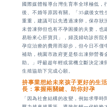
國際媒體報導台灣生育率全球極低，
後、不婚等原因有關。「35歲後女
重重，建議可以先透過凍卵，保存狀
未曾凍卵但也有不孕困擾的夫妻，也
易盼來心肝寶貝」，婦茂婦幼診所院
孕症治療的費用而卻步，但今日不僅
補助，桃園市政府更是祭出凍卵營養
助。」呼籲趁年輕或當機立斷決定凍
生殖協助下完成心願。
拚事業想給未來孩子更好的生
長：掌握兩關鍵、助你好孕
「因為社會結構的改變，例如求學時
壓力越來越重等，導致年輕一代較晚