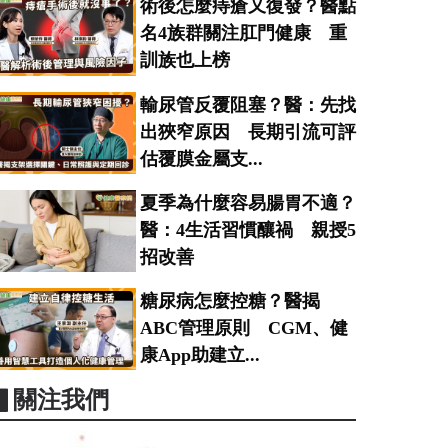
術後怎麼痔瘡又復發？醫點
名4族群關注肛門健康 重
訓族也上榜
輸尿管反覆阻塞？醫：先找
出狹窄原因 長期引流可評
估覆膜金屬支...
夏季為什麼容易腸胃不適？
醫：4生活習慣釀禍 親授5
招改善
糖尿病怎麼控糖？醫揭
ABC管理原則 CGM、健
康App助建立...
▋關注我們