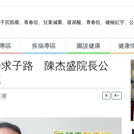
子宮肌瘤
、
青春痘
、
兒童減重
、
玻尿酸
、
青春痘
、
健檢紅字
、
公
專區
疾病專區
圖說健康
健康
善求子路 陳杰盛院長公
益
報導
+