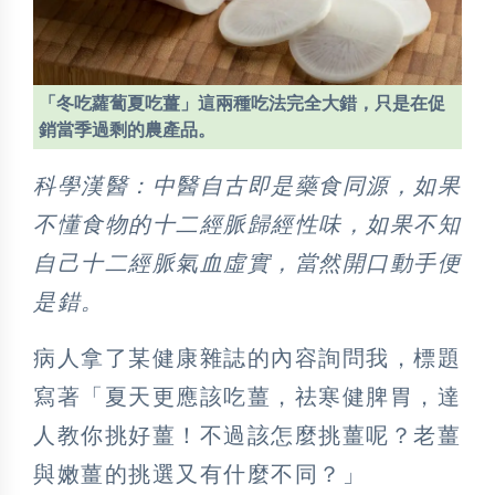
「冬吃蘿蔔夏吃薑」這兩種吃法完全大錯，只是在促
銷當季過剩的農產品。
科學漢醫：
中醫自古即是藥食同源，如果
不懂食物的十二經脈歸經性味，如果不知
自己十二經脈氣血虛實，當然開口動手便
是錯。
病人拿了某健康雜誌的內容詢問我，標題
寫著「夏天更應該吃薑，祛寒健脾胃，達
人教你挑好薑！不過該怎麼挑薑呢？老薑
與嫩薑的挑選又有什麼不同？」