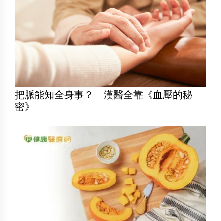
把脈能知全身事？ 漢醫全靠《血壓的秘
密》