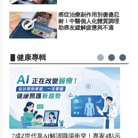
癌症治療副作用別傻傻忍
耐！中醫個人化體質調理
助癌友緩解疲憊與不適
▋健康專輯
7成Z世代靠AI解讀職場衝突！專家4點示