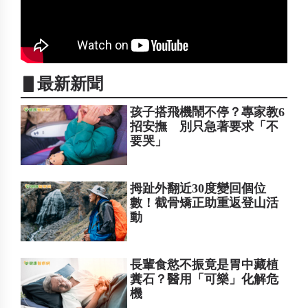
▋最新新聞
孩子搭飛機鬧不停？專家教6
招安撫 別只急著要求「不
要哭」
拇趾外翻近30度變回個位
數！截骨矯正助重返登山活
動
長輩食慾不振竟是胃中藏植
糞石？醫用「可樂」化解危
機