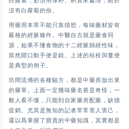
白蘿蔔，必須用厚朴、枳實來處理，絕對
沒有白蘿蔔的份。
用藥用本草不能只靠猜想，每味藥材皆有
嚴格的經脈條件。中醫自古就是藥食同
源，如果不懂食物的十二經脈歸經性味，
當然開口動手便是錯。上述的桂枝與薑便
是典型的例子。
坊間流傳的各種驗方，都是中藥房放出來
的藥單。上面一定幾味藥名甚是奇怪，一
般人看不懂，只能到自家藥房配藥，缺德
促銷。尤其是無知的記者常常害人害己，
還以爲掌握了寶貴的中藥知識，其實都是