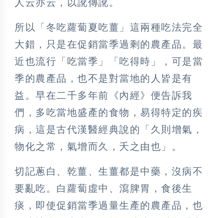
人云亦云，以訛傳訛。
所以「冬吃蘿蔔夏吃薑」這兩種吃法完全
大錯，只是在促銷當季過剩的農產品。最
近也流行「吃當季」「吃得時」，可是當
季的農產品，也不是對當地的人皆是有
益。早在二千多年前《內經》便告訴我
們，多吃當地盛產的食物，易得特定的疾
病，這是古代漢醫經典說的「久則增氣，
物化之常，氣增而久，夭之由也」。
切記蔥白、乾薑、生薑都是中藥，沒病不
要亂吃。白蘿蔔虛中、瀉脾胃，食後生
痰，即使促銷當季過量生產的農產品，也