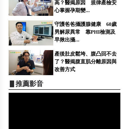
高？醫揭原因 規律產檢安
心掌握孕期變...
守護爸爸攝護腺健康 60歲
男解尿異常 靠PHI檢測及
早揪出攝...
產後肚皮鬆垮、腹凸回不去
了？醫揭腹直肌分離原因與
改善方式
▋推薦影音