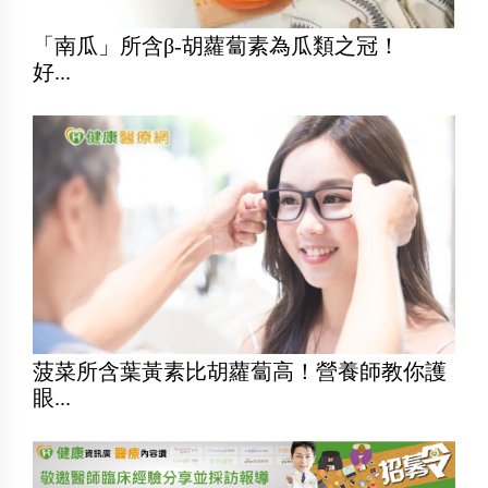
「南瓜」所含β-胡蘿蔔素為瓜類之冠！
好...
菠菜所含葉黃素比胡蘿蔔高！營養師教你護
眼...