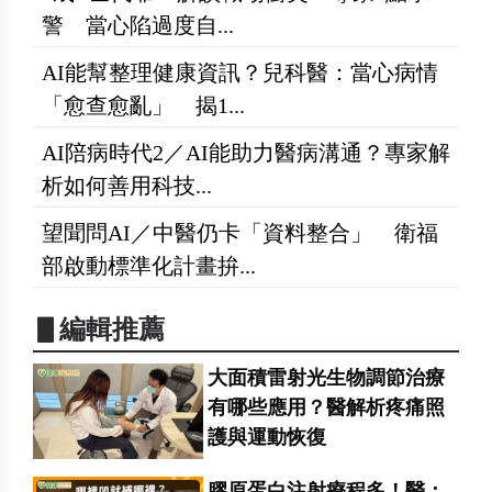
警 當心陷過度自...
AI能幫整理健康資訊？兒科醫：當心病情
「愈查愈亂」 揭1...
AI陪病時代2／AI能助力醫病溝通？專家解
析如何善用科技...
望聞問AI／中醫仍卡「資料整合」 衛福
部啟動標準化計畫拚...
▋編輯推薦
大面積雷射光生物調節治療
有哪些應用？醫解析疼痛照
護與運動恢復
膠原蛋白注射療程多！醫：