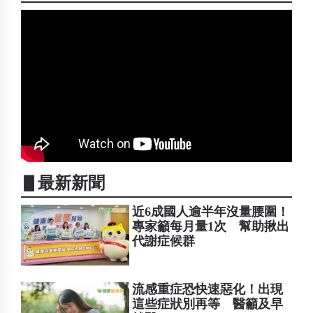
▋最新新聞
近6成國人逾半年沒量腰圍！
專家籲每月量1次 幫助揪出
代謝症候群
流感重症恐快速惡化！出現
這些症狀別再等 醫籲及早