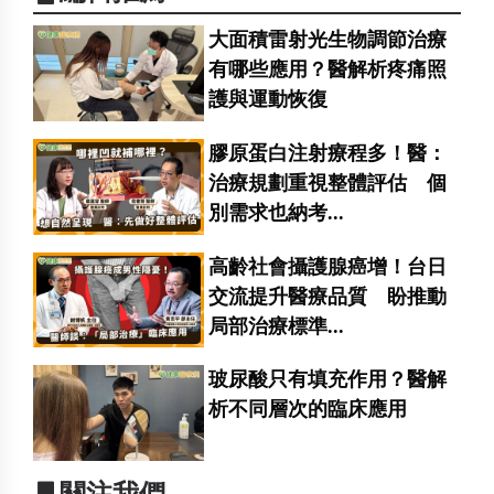
大面積雷射光生物調節治療
有哪些應用？醫解析疼痛照
護與運動恢復
膠原蛋白注射療程多！醫：
治療規劃重視整體評估 個
別需求也納考...
高齡社會攝護腺癌增！台日
交流提升醫療品質 盼推動
局部治療標準...
玻尿酸只有填充作用？醫解
析不同層次的臨床應用