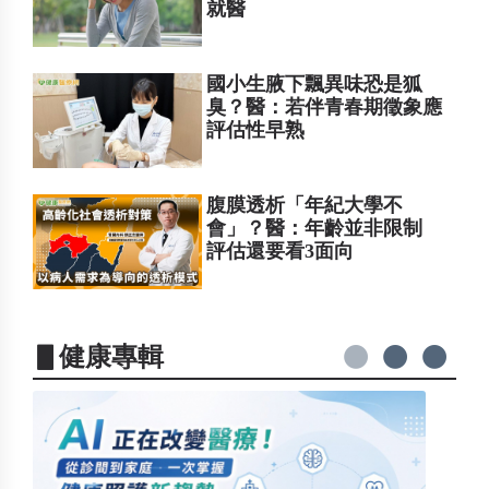
就醫
國小生腋下飄異味恐是狐
臭？醫：若伴青春期徵象應
評估性早熟
腹膜透析「年紀大學不
會」？醫：年齡並非限制
評估還要看3面向
▋健康專輯