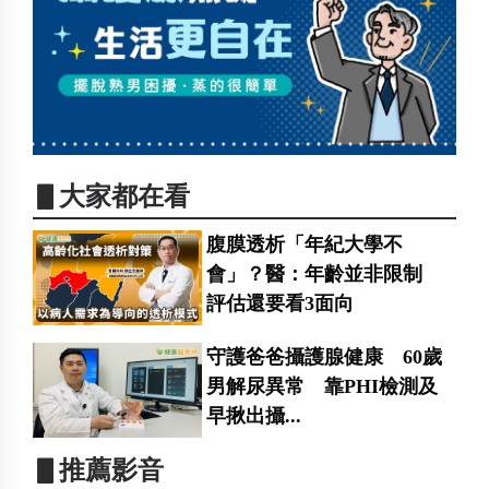
▋大家都在看
腹膜透析「年紀大學不
會」？醫：年齡並非限制
評估還要看3面向
守護爸爸攝護腺健康 60歲
男解尿異常 靠PHI檢測及
早揪出攝...
▋推薦影音