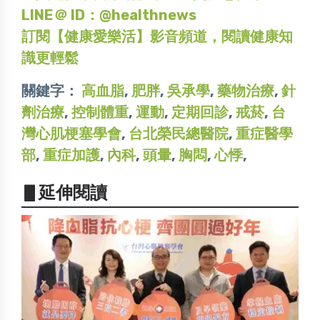
LINE＠ ID：@healthnews
訂閱【健康愛樂活】影音頻道，閱讀健康知
識更輕鬆
關鍵字：
高血脂
,
肥胖
,
吳承學
,
藥物治療
,
針
劑治療
,
控制體重
,
運動
,
定期回診
,
戒菸
,
台
灣心肌梗塞學會
,
台北榮民總醫院
,
重症醫學
部
,
重症加護
,
內科
,
頭暈
,
胸悶
,
心悸
,
▋延伸閱讀