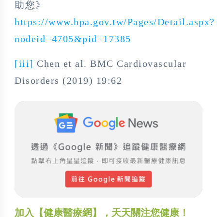
助您》
https://www.hpa.gov.tw/Pages/Detail.aspx?
nodeid=4705&pid=17385
[iii]
Chen et al. BMC Cardiovascular
Disorders (2019) 19:62
加入【健康醫療網】，天天關注您健康！