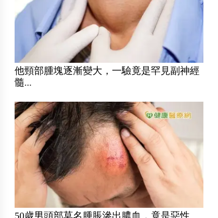
他頸部腫塊逐漸變大，一驗竟是罕見副神經
髓...
50歲男頭部莫名腫脹滲出膿血，竟是惡性