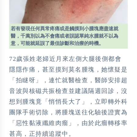
若有發現任何異常疼痛或是觸摸到小腫塊應盡速就
醫，千萬別以為不會痛或者誤認單純水腫就不以為
意，可能就延誤了最佳診斷和治療的時機。
72歲張姓老婦近月來左側大腿後側都會
隱隱作痛，甚至摸到莫名腫塊，她懷疑是
「拍瞇呀」，連忙就醫檢查，醫師安排超
音波與核磁共振檢查並建議隔週回診，沒
想到腫塊竟「悄悄長大了」，立即轉外科
團隊手術切除，將腫塊送往化驗後證實為
「惡性黏液纖維肉瘤」，由於此瘤轉移率
甚高，正持續追蹤中。