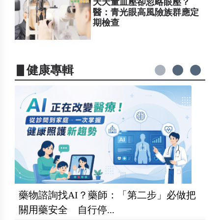
天天量血壓卻忽略眼壓？
醫：青光眼高風險族群應定
期檢查
▋健康專輯
藥物諮詢找AI？藥師：「第二步」必做把
關用藥安全 自行停...