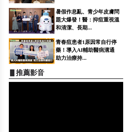
暑假作息亂、青少年皮膚問
題大爆發！醫：抑痘重視溫
和清潔、長期...
青春痘患者1原因常自行停
藥！導入AI輔助醫病溝通
助力治療持...
▋推薦影音