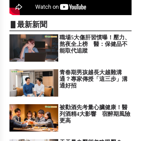
▋最新新聞
職場5大傷肝習慣曝！壓力、
熬夜全上榜 醫：保健品不
能取代追蹤
青春期男孩越長大越難溝
通？專家傳授「這三步」溝
通好招
被勸酒先考量心臟健康！醫
列酒精4大影響 宿醉期風險
更高