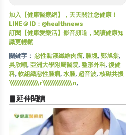
加入【健康醫療網】，天天關注您健康！
LINE＠ ID：@healthnews
訂閱【健康愛樂活】影音頻道，閱讀健康知
識更輕鬆
關鍵字：
惡性黏液纖維肉瘤
,
腫塊
,
鄭旭棠
,
吳欣頤
,
亞洲大學附屬醫院
,
整形外科
,
復健
科
,
軟組織惡性腫瘤
,
水腫
,
超音波
,
核磁共振
\\\\\\\\\\\\\\\\r\\\\\\\\\\\\\\\\n
,
▋延伸閱讀