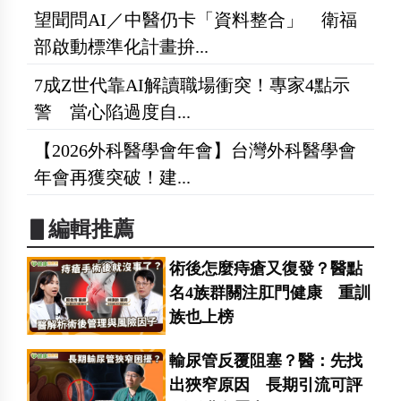
望聞問AI／中醫仍卡「資料整合」 衛福
部啟動標準化計畫拚...
7成Z世代靠AI解讀職場衝突！專家4點示
警 當心陷過度自...
【2026外科醫學會年會】台灣外科醫學會
年會再獲突破！建...
▋編輯推薦
術後怎麼痔瘡又復發？醫點
名4族群關注肛門健康 重訓
族也上榜
輸尿管反覆阻塞？醫：先找
出狹窄原因 長期引流可評