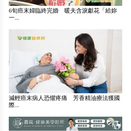
6旬癌末婦臨終完婚 暖夫含淚獻花「給妳
一...
減輕癌末病人恐懼疼痛 芳香精油療法獲國
際...