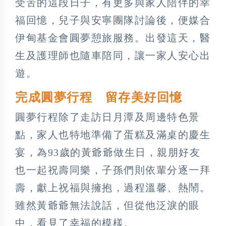
受苦的這段日子，有更多與家人陪伴的幸
福回憶，兒子與安寧團隊討論後，便媒合
伊甸基金會圓夢憩旅服務。出發這天，醫
生及護理師也隨車陪同，讓一家人安心出
遊。
完成圓夢行程 留存美好回憶
圓夢行程除了走訪日月潭及周邊特色景
點，家人也特地準備了蛋糕及滿桌的慶生
宴，為93歲的黃爺爺做生日，親朋好友
也一起祝壽同樂，子孫們則依輩分逐一拜
壽，獻上祝福與擁抱，過程溫馨、熱鬧。
雖然黃爺爺無法說話，但從他泛淚的眼
中，看見了幸福的模樣。