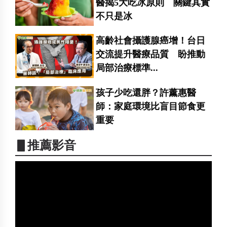
醫揭5大吃冰原則 關鍵其實
不只是冰
高齡社會攝護腺癌增！台日
交流提升醫療品質 盼推動
局部治療標準...
孩子少吃還胖？許薰惠醫
師：家庭環境比盲目節食更
重要
▋推薦影音