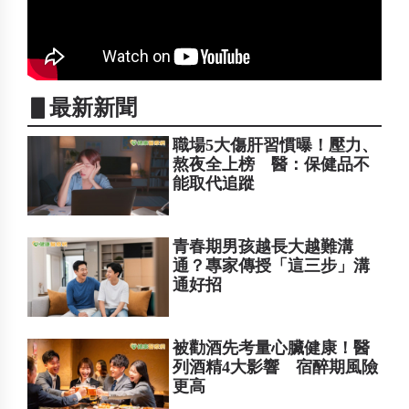
▋最新新聞
職場5大傷肝習慣曝！壓力、
熬夜全上榜 醫：保健品不
能取代追蹤
青春期男孩越長大越難溝
通？專家傳授「這三步」溝
通好招
被勸酒先考量心臟健康！醫
列酒精4大影響 宿醉期風險
更高