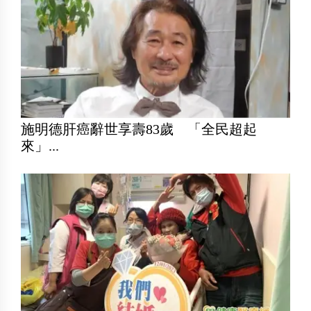
施明德肝癌辭世享壽83歲 「全民超起
來」...