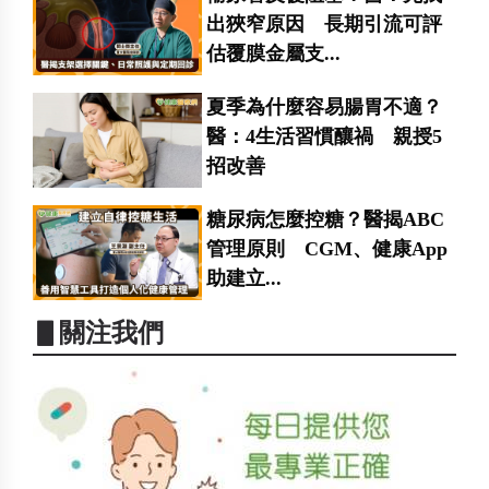
出狹窄原因 長期引流可評
估覆膜金屬支...
夏季為什麼容易腸胃不適？
醫：4生活習慣釀禍 親授5
招改善
糖尿病怎麼控糖？醫揭ABC
管理原則 CGM、健康App
助建立...
▋關注我們