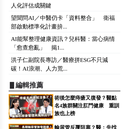
人化評估成關鍵
望聞問AI／中醫仍卡「資料整合」 衛福
部啟動標準化計畫拚...
AI能幫整理健康資訊？兒科醫：當心病情
「愈查愈亂」 揭1...
洪子仁副院長專訪／醫療拼ESG不只減
碳！AI浪潮、人力荒...
▋編輯推薦
術後怎麼痔瘡又復發？醫點
名4族群關注肛門健康 重訓
族也上榜
輸尿管反覆阻塞？醫：先找