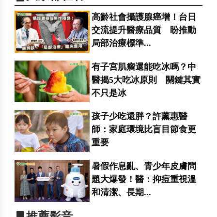
高齡社會攝護腺癌增！台日
交流提升醫療品質 盼推動
局部治療標準...
有子宮肌瘤還能吃冰嗎？中
醫揭5大吃冰原則 關鍵其實
不只是冰
孩子少吃還胖？許薰惠醫
師：家庭環境比盲目節食更
重要
暑假作息亂、青少年皮膚問
題大爆發！醫：抑痘重視溫
和清潔、長期...
▋推薦影音