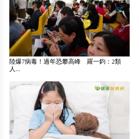
陸爆7病毒！過年恐攀高峰 羅一鈞：2類
人...