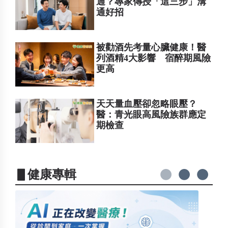
通？專家傳授「這三步」溝
通好招
被勸酒先考量心臟健康！醫
列酒精4大影響 宿醉期風險
更高
天天量血壓卻忽略眼壓？
醫：青光眼高風險族群應定
期檢查
▋健康專輯