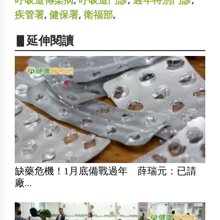
疾管署
,
健保署
,
衛福部
,
▋延伸閱讀
缺藥危機！1月底備戰過年 薛瑞元：已請
廠...