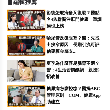
▋編輯推薦
術後怎麼痔瘡又復發？醫點
名4族群關注肛門健康 重訓
族也上榜
輸尿管反覆阻塞？醫：先找
出狹窄原因 長期引流可評
估覆膜金屬支...
夏季為什麼容易腸胃不適？
醫：4生活習慣釀禍 親授5
招改善
糖尿病怎麼控糖？醫揭ABC
管理原則 CGM、健康App
助建立...