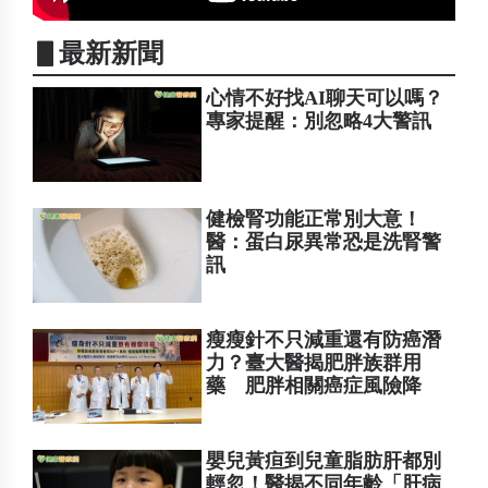
▋最新新聞
心情不好找AI聊天可以嗎？
專家提醒：別忽略4大警訊
健檢腎功能正常別大意！
醫：蛋白尿異常恐是洗腎警
訊
瘦瘦針不只減重還有防癌潛
力？臺大醫揭肥胖族群用
藥 肥胖相關癌症風險降
嬰兒黃疸到兒童脂肪肝都別
輕忽！醫揭不同年齡「肝病