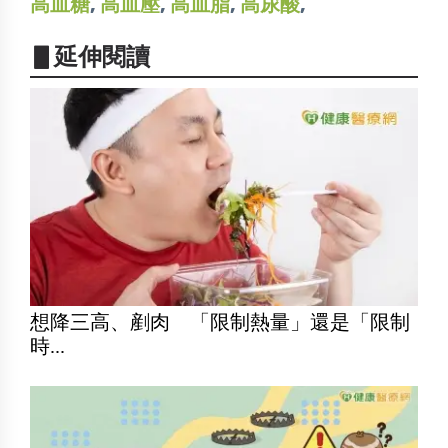
高血糖
,
高血壓
,
高血脂
,
高尿酸
,
▋延伸閱讀
想降三高、剷肉 「限制熱量」還是「限制
時...