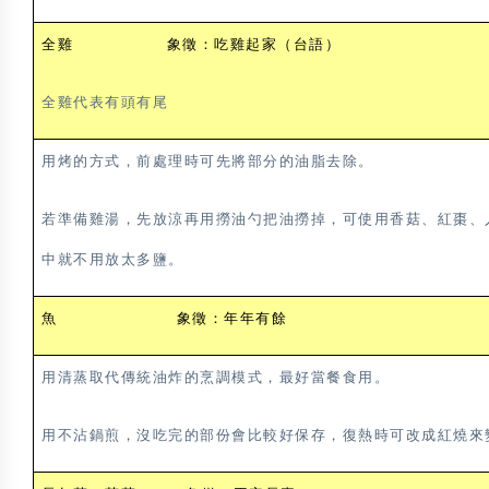
全雞 象徵：吃雞起家（台語）
全雞代表有頭有尾
用烤的方式，前處理時可先將部分的油脂去除。
若準備雞湯，先放涼再用撈油勺把油撈掉，可使用香菇、紅棗、
中就不用放太多鹽。
魚 象徵：年年有餘
用清蒸取代傳統油炸的烹調模式，最好當餐食用。
用不沾鍋煎，沒吃完的部份會比較好保存，復熱時可改成紅燒來