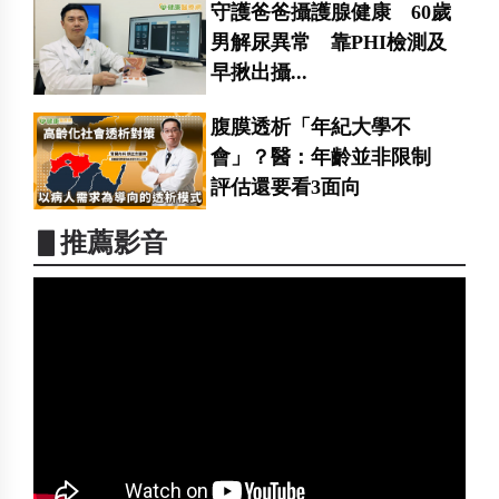
守護爸爸攝護腺健康 60歲
男解尿異常 靠PHI檢測及
早揪出攝...
腹膜透析「年紀大學不
會」？醫：年齡並非限制
評估還要看3面向
▋推薦影音