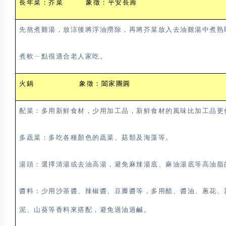
長年菜：芥菜 象徵：平安長壽
先熬煮雞湯，放涼後將浮油撈除，再將芥菜放入去油雞湯中煮熟
煮軟ㄧ點很適合老人家吃。
火鍋 象徵：闔家團圓
配菜：多用新鮮食材，少用加工品，新鮮食材的風味比加工品更
多蔬菜：多吃各種顏色的蔬菜、菇類及海藻等。
湯頭：選擇清湯或去油高湯，避免麻辣湯底、麻油湯底等高油脂
醬料：少用沙茶醬、辣椒醬、豆瓣醬等，多用醋、醬油、蔥花、
泥、山葵等香料來搭配，避免過油過鹹。