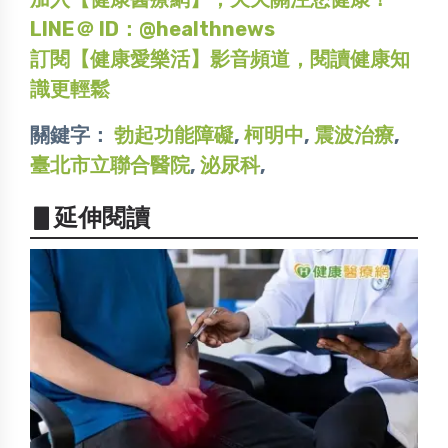
LINE＠ ID：@healthnews
訂閱【健康愛樂活】影音頻道，閱讀健康知
識更輕鬆
關鍵字：
勃起功能障礙
,
柯明中
,
震波治療
,
臺北市立聯合醫院
,
泌尿科
,
▋延伸閱讀