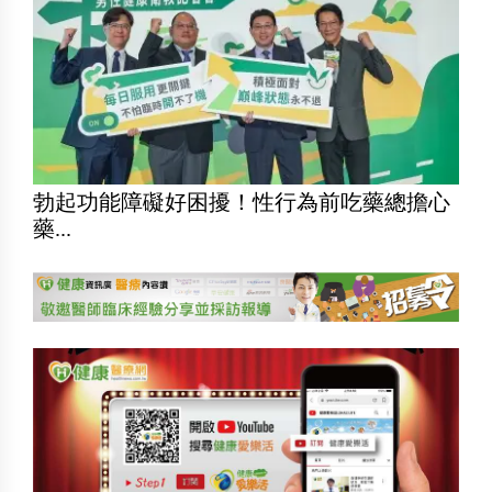
勃起功能障礙好困擾！性行為前吃藥總擔心
藥...