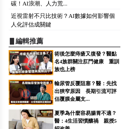
碳！AI浪潮、人力荒...
近視雷射不只比技術？AI數據如何影響個
人化評估成關鍵
▋編輯推薦
術後怎麼痔瘡又復發？醫點
名4族群關注肛門健康 重訓
族也上榜
輸尿管反覆阻塞？醫：先找
出狹窄原因 長期引流可評
估覆膜金屬支...
夏季為什麼容易腸胃不適？
醫：4生活習慣釀禍 親授5
招改善