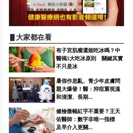
▋大家都在看
有子宮肌瘤還能吃冰嗎？中
醫揭5大吃冰原則 關鍵其實
不只是冰
暑假作息亂、青少年皮膚問
題大爆發！醫：抑痘重視溫
和清潔、長期...
健檢微幅紅字不重要？王天
佑醫師：數字非唯一指標
及早介入更關...