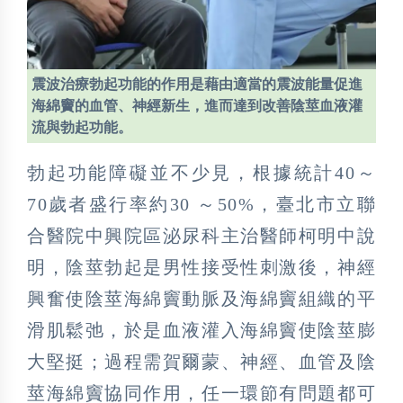
震波治療勃起功能的作用是藉由適當的震波能量促進
海綿竇的血管、神經新生，進而達到改善陰莖血液灌
流與勃起功能。
勃起功能障礙並不少見，根據統計40～
70歲者盛行率約30 ～50%，臺北市立聯
合醫院中興院區泌尿科主治醫師柯明中說
明，陰莖勃起是男性接受性刺激後，神經
興奮使陰莖海綿竇動脈及海綿竇組織的平
滑肌鬆弛，於是血液灌入海綿竇使陰莖膨
大堅挺；過程需賀爾蒙、神經、血管及陰
莖海綿竇協同作用，任一環節有問題都可