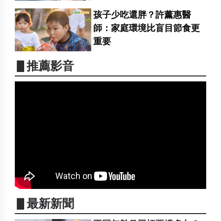
孩子少吃還胖？許薰惠醫
師：家庭環境比盲目節食更
重要
▋推薦影音
▋最新新聞