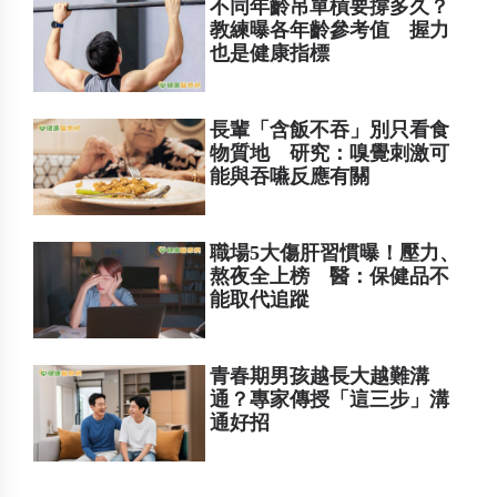
不同年齡吊單槓要撐多久？
教練曝各年齡參考值 握力
也是健康指標
長輩「含飯不吞」別只看食
物質地 研究：嗅覺刺激可
能與吞嚥反應有關
職場5大傷肝習慣曝！壓力、
熬夜全上榜 醫：保健品不
能取代追蹤
青春期男孩越長大越難溝
通？專家傳授「這三步」溝
通好招