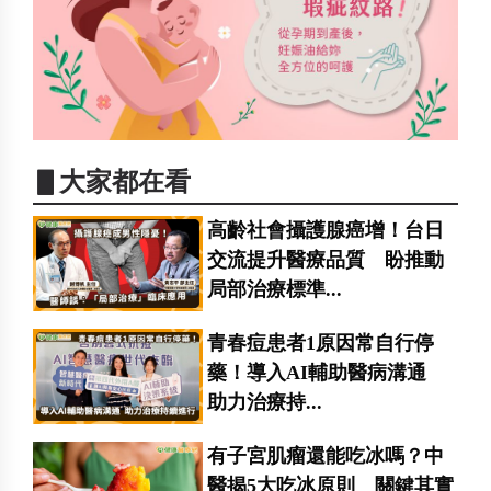
▋大家都在看
高齡社會攝護腺癌增！台日
交流提升醫療品質 盼推動
局部治療標準...
青春痘患者1原因常自行停
藥！導入AI輔助醫病溝通
助力治療持...
有子宮肌瘤還能吃冰嗎？中
醫揭5大吃冰原則 關鍵其實