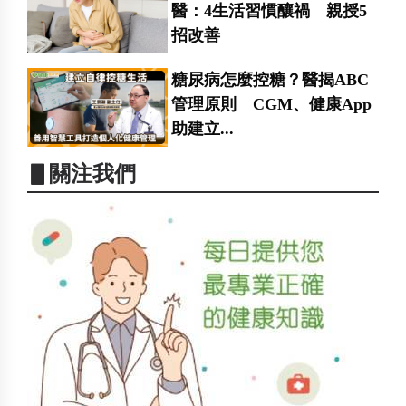
醫：4生活習慣釀禍 親授5
招改善
糖尿病怎麼控糖？醫揭ABC
管理原則 CGM、健康App
助建立...
▋關注我們