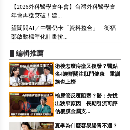
【2026外科醫學會年會】台灣外科醫學會
年會再獲突破！建...
望聞問AI／中醫仍卡「資料整合」 衛福
部啟動標準化計畫拚...
▋編輯推薦
術後怎麼痔瘡又復發？醫點
名4族群關注肛門健康 重訓
族也上榜
輸尿管反覆阻塞？醫：先找
出狹窄原因 長期引流可評
估覆膜金屬支...
夏季為什麼容易腸胃不適？