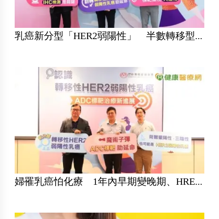
乳癌新分型「HER2弱陽性」 半數轉移型...
婦罹乳癌怕化療 1年內早期變晚期、HRE...