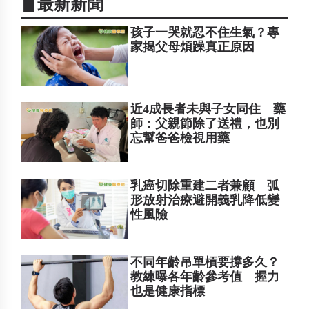
▋最新新聞
孩子一哭就忍不住生氣？專
家揭父母煩躁真正原因
近4成長者未與子女同住 藥
師：父親節除了送禮，也別
忘幫爸爸檢視用藥
乳癌切除重建二者兼顧 弧
形放射治療避開義乳降低變
性風險
不同年齡吊單槓要撐多久？
教練曝各年齡參考值 握力
也是健康指標