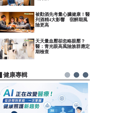
被勸酒先考量心臟健康！醫
列酒精4大影響 宿醉期風
險更高
天天量血壓卻忽略眼壓？
醫：青光眼高風險族群應定
期檢查
▋健康專輯