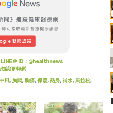
＠ ID：@healthnews
康知識更輕鬆
中風
,
胸悶
,
胸痛
,
保暖
,
熱身
,
補水
,
馬拉松
,