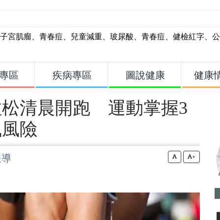
子宮肌瘤
、
青春痘
、
兒童減重
、
玻尿酸
、
青春痘
、
健檢紅字
、
公
專區
疾病專區
圖說健康
健康
松清晨開跑 運動掌握3
風風險
報導
+