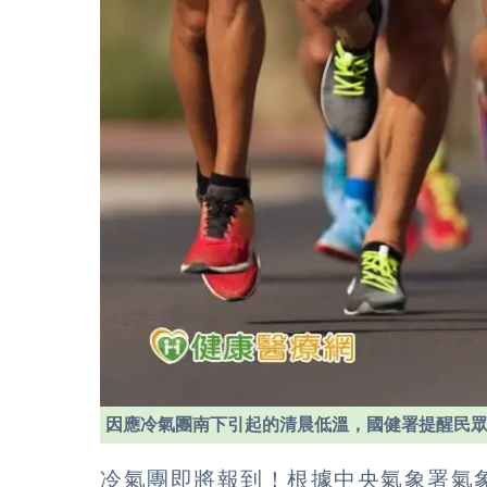
因應冷氣團南下引起的清晨低溫，國健署提醒民眾
冷氣團即將報到！根據中央氣象署氣象