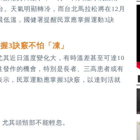
襲台。天氣明顯轉冷，而台北馬拉松將在12月
晨低溫，國健署提醒民眾應掌握運動3訣
握3訣竅不怕「凍」
尤其近日溫度變化大，有時溫差甚至可達10
性發作的機會，特別是長者、三高患者或有
表示，民眾運動應掌握3訣竅，以達到活就
，尤其頭頸部不能輕忽。