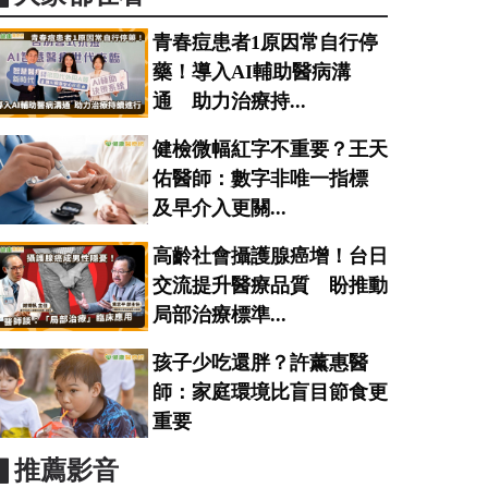
青春痘患者1原因常自行停
藥！導入AI輔助醫病溝
通 助力治療持...
健檢微幅紅字不重要？王天
佑醫師：數字非唯一指標
及早介入更關...
高齡社會攝護腺癌增！台日
交流提升醫療品質 盼推動
局部治療標準...
孩子少吃還胖？許薰惠醫
師：家庭環境比盲目節食更
重要
▋推薦影音