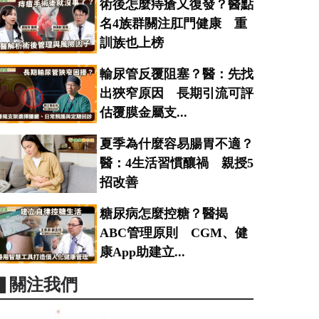
術後怎麼痔瘡又復發？醫點
名4族群關注肛門健康 重
訓族也上榜
輸尿管反覆阻塞？醫：先找
出狹窄原因 長期引流可評
估覆膜金屬支...
夏季為什麼容易腸胃不適？
醫：4生活習慣釀禍 親授5
招改善
糖尿病怎麼控糖？醫揭
ABC管理原則 CGM、健
康App助建立...
▋關注我們