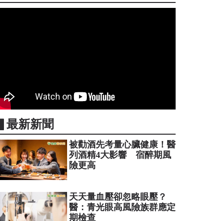
▋最新新聞
被勸酒先考量心臟健康！醫
列酒精4大影響 宿醉期風
險更高
天天量血壓卻忽略眼壓？
醫：青光眼高風險族群應定
期檢查