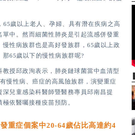
，65歲以上老人、孕婦、具有潛在疾病之高
名單中。然而細菌性肺炎是引起流感併發重
，慢性病族群也是高好發族群，65歲以上政
那65歲以下的慢性病族群呢?
科教授邱政洵表示，肺炎鏈球菌當中血清型
患有慢性病、癌症的高風險族群，演變重症
資深兒童感染科醫師暨醫務專員邱南昌提
積極依醫囑接種疫苗預防。
一
重症個案中20-64歲佔比高達約4