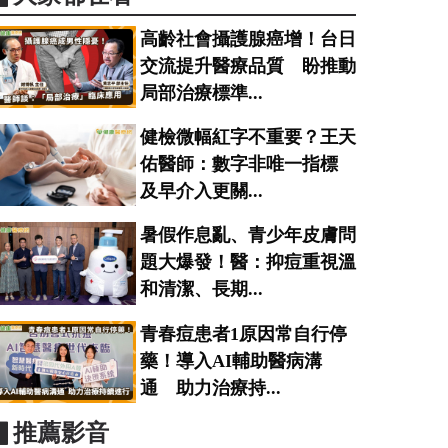
高齡社會攝護腺癌增！台日
交流提升醫療品質 盼推動
局部治療標準...
健檢微幅紅字不重要？王天
佑醫師：數字非唯一指標
及早介入更關...
暑假作息亂、青少年皮膚問
題大爆發！醫：抑痘重視溫
和清潔、長期...
青春痘患者1原因常自行停
藥！導入AI輔助醫病溝
通 助力治療持...
▋推薦影音