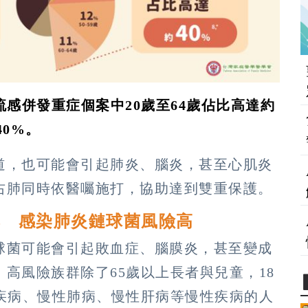
流感併發重症個案中20歲至64歲佔比高達約
40%。
道，也可能會引起肺炎、腦炎，甚至心肌炎
右肺同時依醫囑施打，協助達到雙重保護。
群 感染肺炎鏈球菌風險高
球菌可能會引起敗血症、腦膜炎，甚至變成
高風險族群除了65歲以上長者與兒童，18
臟疾病、慢性肺病、慢性肝病等慢性疾病的人