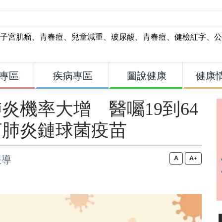
子宮肌瘤
、
青春痘
、
兒童減重
、
玻尿酸
、
青春痘
、
健檢紅字
、
公
專區
疾病專區
圖說健康
健康
炎機率大增 醫囑19到64
打肺炎鏈球菌疫苗
報導
+