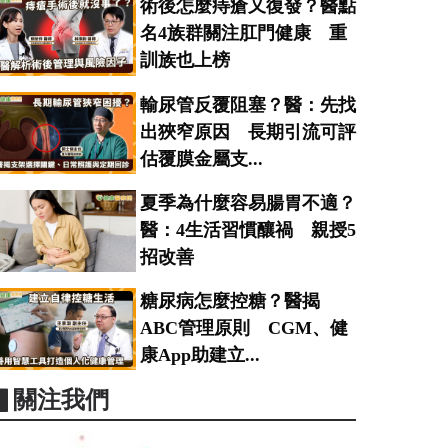
術後怎麼痔瘡又復發？醫點
名4族群關注肛門健康 重
訓族也上榜
輸尿管反覆阻塞？醫：先找
出狹窄原因 長期引流可評
估覆膜金屬支...
夏季為什麼容易腸胃不適？
醫：4生活習慣釀禍 親授5
招改善
糖尿病怎麼控糖？醫揭
ABC管理原則 CGM、健
康App助建立...
▋關注我們