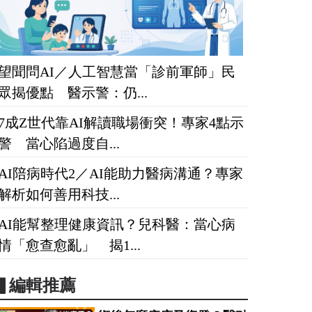
望聞問AI／人工智慧當「診前軍師」民
眾揭優點 醫示警：仍...
7成Z世代靠AI解讀職場衝突！專家4點示
警 當心陷過度自...
AI陪病時代2／AI能助力醫病溝通？專家
解析如何善用科技...
AI能幫整理健康資訊？兒科醫：當心病
情「愈查愈亂」 揭1...
▋編輯推薦