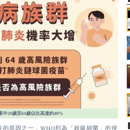
中20歲至64歲佔比高達約40%
症的原因之一，WHO列為「超級細菌」的侵