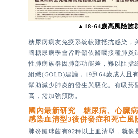
▲18-64歲高風險
糖尿病病友免疫系統較難抵抗感染，
國糖尿病學會皆呼籲依醫囑接種肺炎
性肺病族群因肺部功能差，難以阻擋
組織(GOLD)建議，19到64歲成
幫助減少肺炎的發生與惡化。有吸菸
高，需加強預防。
國內最新研究 糖尿病、心臟
感染血清型3後併發症和死亡風
肺炎鏈球菌有92種以上血清型，就