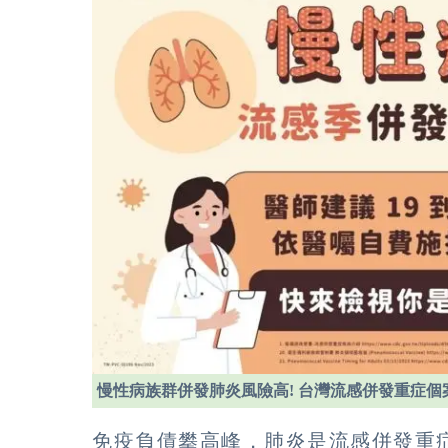
慢性病族群併發肺炎風險高! 台灣流感併發重症個案
免疫負債攀高峰，肺炎是流感併發重