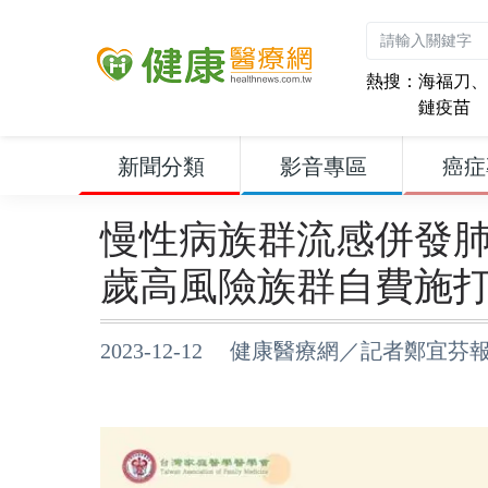
熱搜：
海福刀
、
鏈疫苗
新聞分類
影音專區
癌症
慢性病族群流感併發肺
歲高風險族群自費施
2023-12-12 健康醫療網／記者鄭宜芬