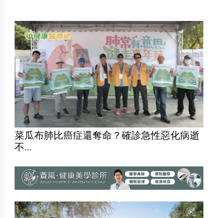
菜瓜布肺比癌症還奪命？確診急性惡化病逝
不...