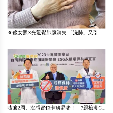
30歲女照X光驚覺肺臟消失 「洗肺」又引...
咳逾2周、沒感冒也卡痰易喘！ 7題檢測C...