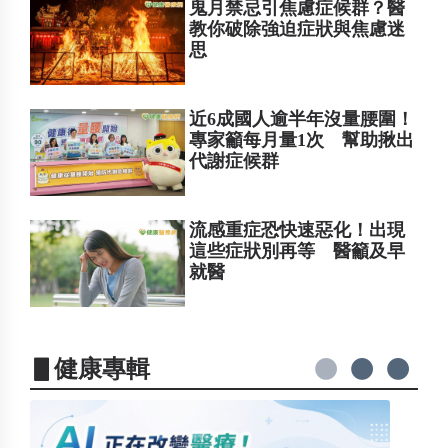
鬼月禁忌引焦慮症候群？醫
教你破除強迫症狀與焦慮迷
思
近6成國人逾半年沒量腰圍！
專家籲每月量1次 幫助揪出
代謝症候群
流感重症恐快速惡化！出現
這些症狀別再等 醫籲及早
就醫
▋健康專輯