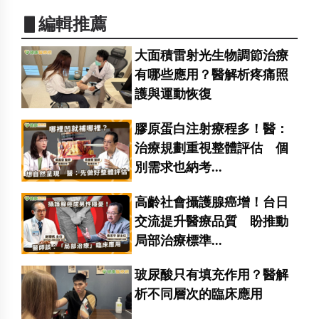
▋編輯推薦
大面積雷射光生物調節治療
有哪些應用？醫解析疼痛照
護與運動恢復
膠原蛋白注射療程多！醫：
治療規劃重視整體評估 個
別需求也納考...
高齡社會攝護腺癌增！台日
交流提升醫療品質 盼推動
局部治療標準...
玻尿酸只有填充作用？醫解
析不同層次的臨床應用