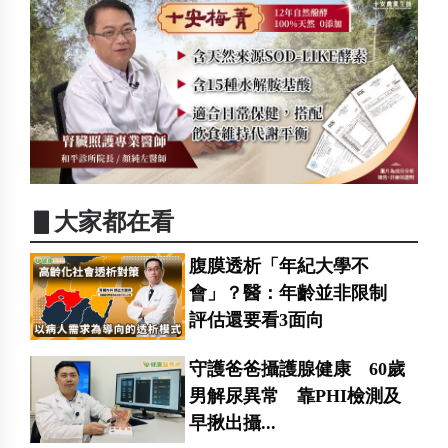
▋大家都在看
腹膜透析「年紀大學不
會」？醫：年齡並非限制
評估還要看3面向
守護爸爸攝護腺健康 60歲
男解尿異常 靠PHI檢測及
早揪出攝...