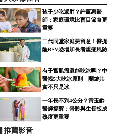
孩子少吃還胖？許薰惠醫
師：家庭環境比盲目節食更
重要
三代同堂家庭要留意！醫提
醒RSV恐增加長者重症風險
有子宮肌瘤還能吃冰嗎？中
醫揭5大吃冰原則 關鍵其
實不只是冰
一年長不到4公分？黃玉齡
醫師提醒：骨齡與生長板成
熟度更重要
▋推薦影音