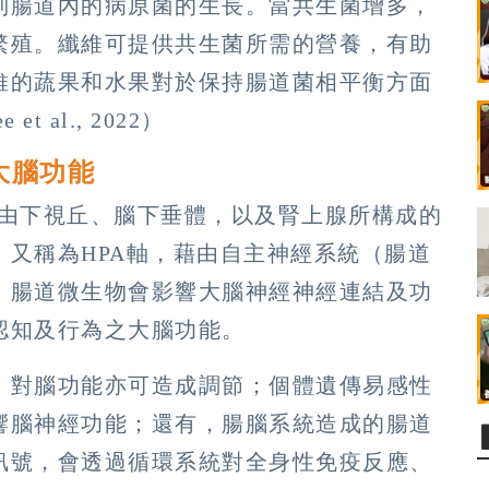
制腸道內的病原菌的生長。當共生菌增多，
繁殖。纖維可提供共生菌所需的營養，有助
維的蔬果和水果對於保持腸道菌相平衡方面
 et al., 2022）
大腦功能
含由下視丘、腦下垂體，以及腎上腺所構成的
又稱為HPA軸，藉由自主神經系統（腸道
。腸道微生物會影響大腦神經神經連結及功
認知及行為之大腦功能。
，對腦功能亦可造成調節；個體遺傳易感性
響腦神經功能；還有，腸腦系統造成的腸道
訊號，會透過循環系統對全身性免疫反應、