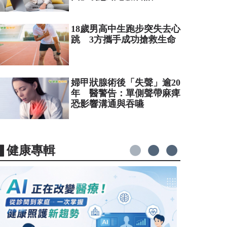
18歲男高中生跑步突失去心
跳 3方攜手成功搶救生命
婦甲狀腺術後「失聲」逾20
年 醫警告：單側聲帶麻痺
恐影響溝通與吞嚥
▋健康專輯