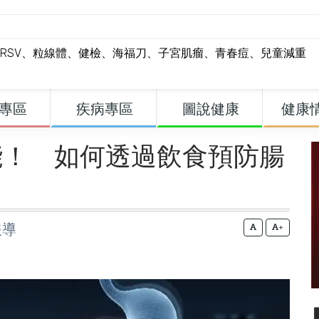
RSV
、
粒線體
、
健檢
、
海福刀
、
子宮肌瘤
、
青春痘
、
兒童減重
專區
疾病專區
圖說健康
健康
能！ 如何透過飲食預防腸
報導
+