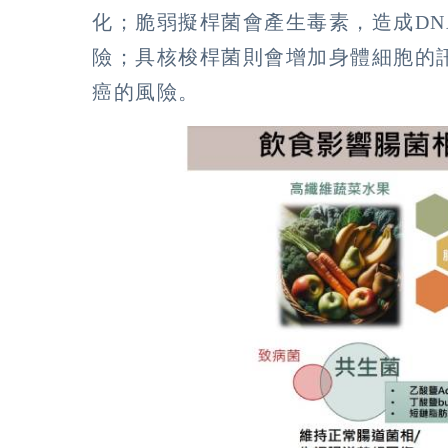
化；脆弱擬桿菌會產生毒素，造成D
險；具核梭桿菌則會增加身體細胞的
癌的風險。