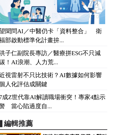
望聞問AI／中醫仍卡「資料整合」 衛
福部啟動標準化計畫拚...
洪子仁副院長專訪／醫療拼ESG不只減
碳！AI浪潮、人力荒...
近視雷射不只比技術？AI數據如何影響
個人化評估成關鍵
7成Z世代靠AI解讀職場衝突！專家4點示
警 當心陷過度自...
▋編輯推薦