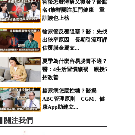
術後怎麼痔瘡又復發？醫點
名4族群關注肛門健康 重
訓族也上榜
輸尿管反覆阻塞？醫：先找
出狹窄原因 長期引流可評
估覆膜金屬支...
夏季為什麼容易腸胃不適？
醫：4生活習慣釀禍 親授5
招改善
糖尿病怎麼控糖？醫揭
ABC管理原則 CGM、健
康App助建立...
▋關注我們