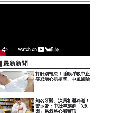
▋最新新聞
打鼾別輕忽！睡眠呼吸中止
症恐增心肌梗塞、中風風險
知名牙醫、演員相繼猝逝！
醫示警：中壯年族群「3原
因」易忽略心臟警訊