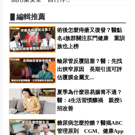
▋編輯推薦
術後怎麼痔瘡又復發？醫點
名4族群關注肛門健康 重訓
族也上榜
輸尿管反覆阻塞？醫：先找
出狹窄原因 長期引流可評
估覆膜金屬支...
夏季為什麼容易腸胃不適？
醫：4生活習慣釀禍 親授5
招改善
糖尿病怎麼控糖？醫揭ABC
管理原則 CGM、健康App