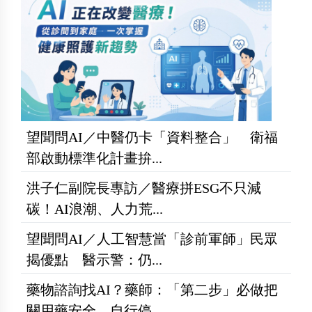
望聞問AI／中醫仍卡「資料整合」 衛福
部啟動標準化計畫拚...
洪子仁副院長專訪／醫療拼ESG不只減
碳！AI浪潮、人力荒...
望聞問AI／人工智慧當「診前軍師」民眾
揭優點 醫示警：仍...
藥物諮詢找AI？藥師：「第二步」必做把
關用藥安全 自行停...