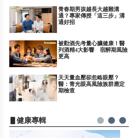
青春期男孩越長大越難溝
通？專家傳授「這三步」溝
通好招
被勸酒先考量心臟健康！醫
列酒精4大影響 宿醉期風險
更高
天天量血壓卻忽略眼壓？
醫：青光眼高風險族群應定
期檢查
▋健康專輯