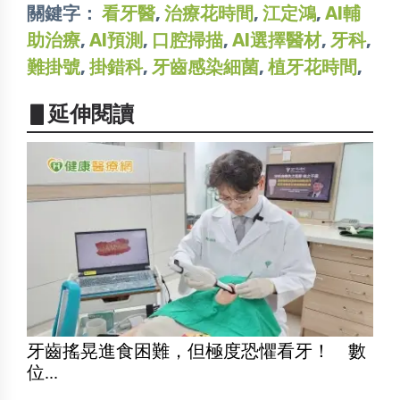
關鍵字：
看牙醫
,
治療花時間
,
江定鴻
,
AI輔
助治療
,
AI預測
,
口腔掃描
,
AI選擇醫材
,
牙科
,
難掛號
,
掛錯科
,
牙齒感染細菌
,
植牙花時間
,
▋延伸閱讀
牙齒搖晃進食困難，但極度恐懼看牙！ 數
位...