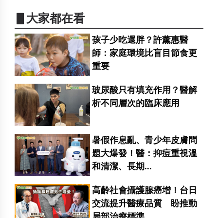
▋大家都在看
孩子少吃還胖？許薰惠醫
師：家庭環境比盲目節食更
重要
玻尿酸只有填充作用？醫解
析不同層次的臨床應用
暑假作息亂、青少年皮膚問
題大爆發！醫：抑痘重視溫
和清潔、長期...
高齡社會攝護腺癌增！台日
交流提升醫療品質 盼推動
局部治療標準...