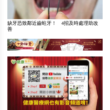
缺牙恐致鄰近齒蛀牙！ 4招及時處理助改
善