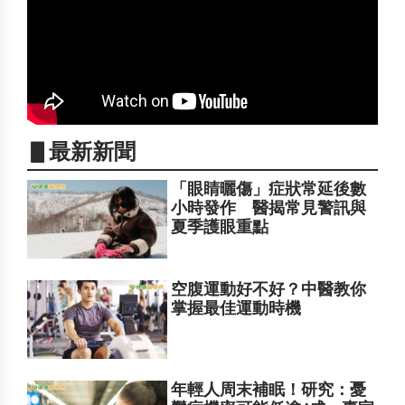
▋最新新聞
「眼睛曬傷」症狀常延後數
小時發作 醫揭常見警訊與
夏季護眼重點
空腹運動好不好？中醫教你
掌握最佳運動時機
年輕人周末補眠！研究：憂