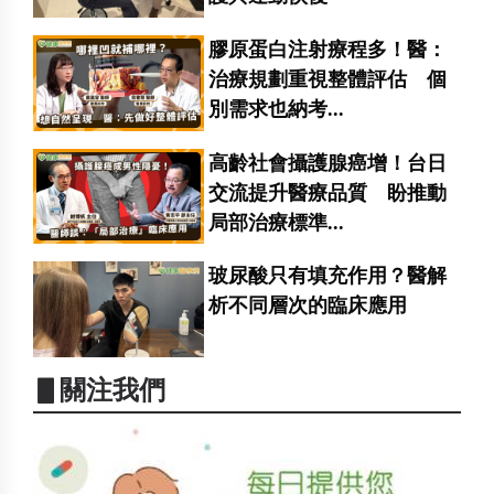
膠原蛋白注射療程多！醫：
治療規劃重視整體評估 個
別需求也納考...
高齡社會攝護腺癌增！台日
交流提升醫療品質 盼推動
局部治療標準...
玻尿酸只有填充作用？醫解
析不同層次的臨床應用
▋關注我們