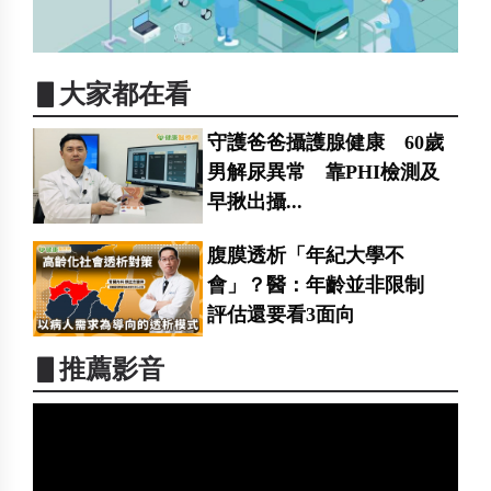
▋大家都在看
守護爸爸攝護腺健康 60歲
男解尿異常 靠PHI檢測及
早揪出攝...
腹膜透析「年紀大學不
會」？醫：年齡並非限制
評估還要看3面向
▋推薦影音