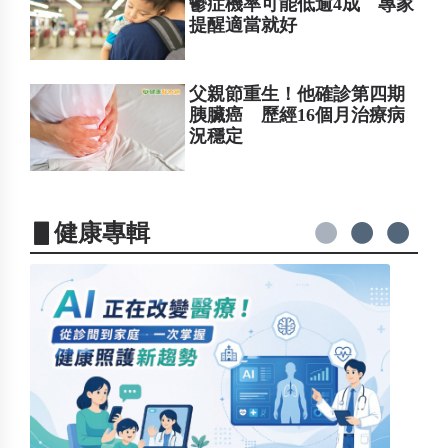
鬱症機率可能低逾4成 專家
提醒適當就好
父親節重生！他確診第四期
胰臟癌 歷經16個月治療病
況穩定
▋健康專輯