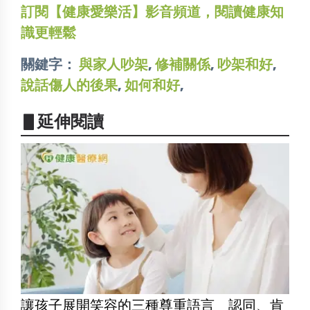
訂閱【健康愛樂活】影音頻道，閱讀健康知
識更輕鬆
關鍵字：
與家人吵架
,
修補關係
,
吵架和好
,
說話傷人的後果
,
如何和好
,
▋延伸閱讀
讓孩子展開笑容的三種尊重語言 認同、肯