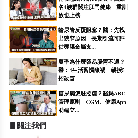
名4族群關注肛門健康 重訓
族也上榜
輸尿管反覆阻塞？醫：先找
出狹窄原因 長期引流可評
估覆膜金屬支...
夏季為什麼容易腸胃不適？
醫：4生活習慣釀禍 親授5
招改善
糖尿病怎麼控糖？醫揭ABC
管理原則 CGM、健康App
助建立...
▋關注我們