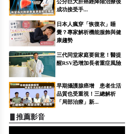
公分巨大肝癌經降階治療後
成功接受手...
日本人瘋穿「恢復衣」睡
覺？專家解析機能服飾與健
康趨勢
三代同堂家庭要留意！醫提
醒RSV恐增加長者重症風險
早期攝護腺癌增 患者生活
品質也受重視！三總解析
「局部治療」新...
▋推薦影音