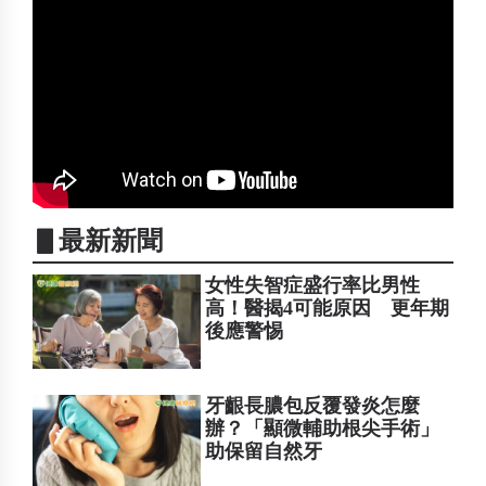
▋最新新聞
女性失智症盛行率比男性
高！醫揭4可能原因 更年期
後應警惕
牙齦長膿包反覆發炎怎麼
辦？「顯微輔助根尖手術」
助保留自然牙