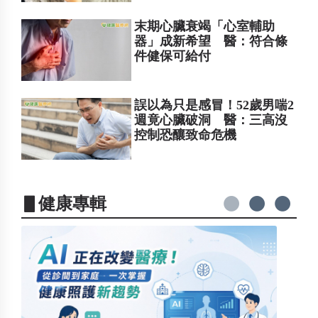
末期心臟衰竭「心室輔助
器」成新希望 醫：符合條
件健保可給付
誤以為只是感冒！52歲男喘2
週竟心臟破洞 醫：三高沒
控制恐釀致命危機
▋健康專輯