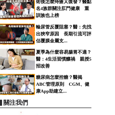
術後怎麼痔瘡又復發？醫點
名4族群關注肛門健康 重
訓族也上榜
輸尿管反覆阻塞？醫：先找
出狹窄原因 長期引流可評
估覆膜金屬支...
夏季為什麼容易腸胃不適？
醫：4生活習慣釀禍 親授5
招改善
糖尿病怎麼控糖？醫揭
ABC管理原則 CGM、健
康App助建立...
▋關注我們