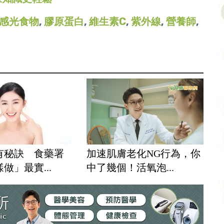
感光食物
,
膠原蛋白
,
維生素C
,
紫外線
,
營養師
,
有秘訣 食藥署
加速肌膚老化NG行為，你
做」最實...
中了幾個！活氧泡...