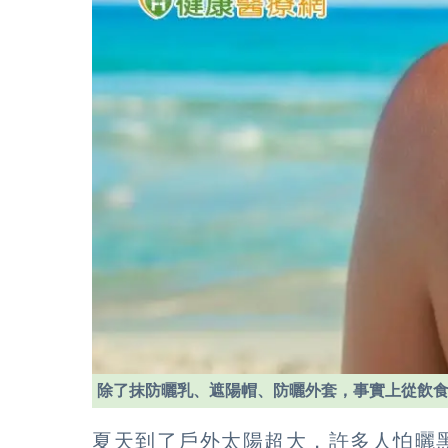
除了抹防曬乳、遮陽帽、防曬外套，事實上從飲
夏天到了戶外太陽超大，許多人怕曬