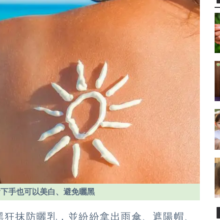
食下手也可以美白、避免曬黑
黑狂抹防曬乳，並紛紛拿出雨傘、遮陽帽、