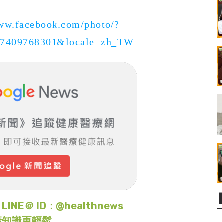
www.facebook.com/photo/?
37409768301&locale=zh_TW
＠ ID：@healthnews
康知識更輕鬆