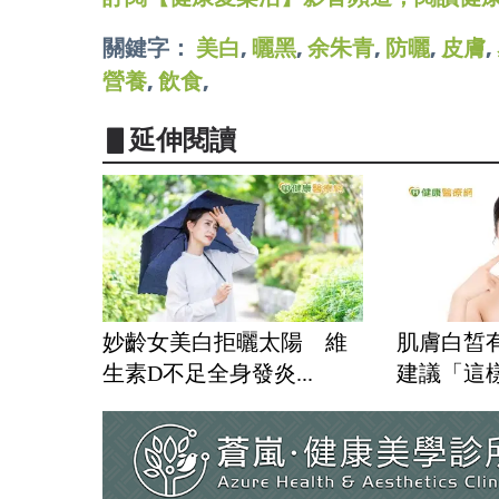
關鍵字：
美白
,
曬黑
,
余朱青
,
防曬
,
皮膚
,
營養
,
飲食
,
▋延伸閱讀
妙齡女美白拒曬太陽 維
肌膚白皙
生素D不足全身發炎...
建議「這樣