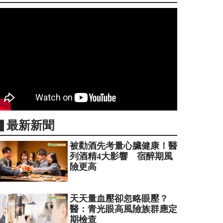
▋最新新聞
被勸酒先考量心臟健康！醫
列酒精4大影響 宿醉期風
險更高
天天量血壓卻忽略眼壓？
醫：青光眼高風險族群應定
期檢查