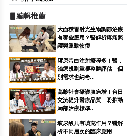
▋編輯推薦
大面積雷射光生物調節治療
有哪些應用？醫解析疼痛照
護與運動恢復
膠原蛋白注射療程多！醫：
治療規劃重視整體評估 個
別需求也納考...
高齡社會攝護腺癌增！台日
交流提升醫療品質 盼推動
局部治療標準...
玻尿酸只有填充作用？醫解
析不同層次的臨床應用