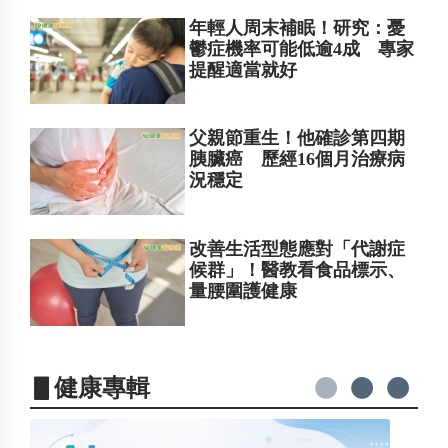
年輕人周末補眠！研究：憂
鬱症機率可能低逾4成 專家
提醒適當就好
父親節重生！他確診第四期
胰臟癌 歷經16個月治療病
況穩定
改善生活型態應對「代謝症
候群」！醫教看食品標示、
量腰圍護健康
▋健康專輯