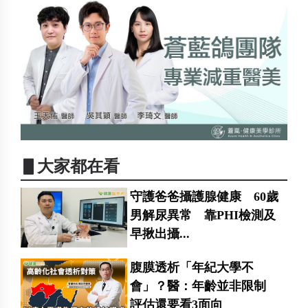
▋大家都在看
守護爸爸攝護腺健康 60歲
男解尿異常 靠PHI檢測及
早揪出攝...
腹膜透析「年紀大學不
會」？醫：年齡並非限制
評估還要看3面向