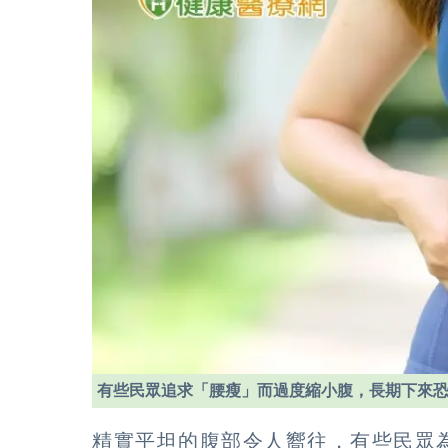
有些民眾追求「腰瘦」而過度縮小腹，長期下來
精實平坦的腹部令人嚮往，有些民眾