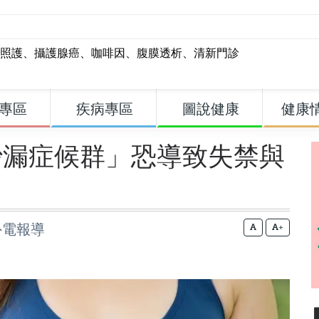
照護
、
攝護腺癌
、
咖啡因
、
腹膜透析
、
清新門診
專區
疾病專區
圖說健康
健康
沙漏症候群」恐導致失禁與
外電報導
+