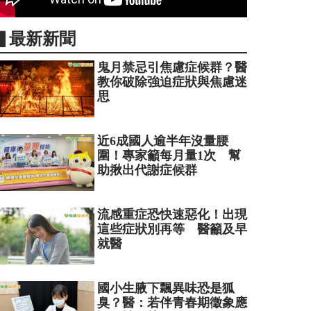
▋最新新聞
鬼月禁忌引焦慮症候群？醫
教你破除強迫症狀與焦慮迷
思
近6成國人逾半年沒量腰
圍！專家籲每月量1次 幫
助揪出代謝症候群
流感重症恐快速惡化！出現
這些症狀別再等 醫籲及早
就醫
國小生腋下飄異味恐是狐
臭？醫：若伴青春期徵象應