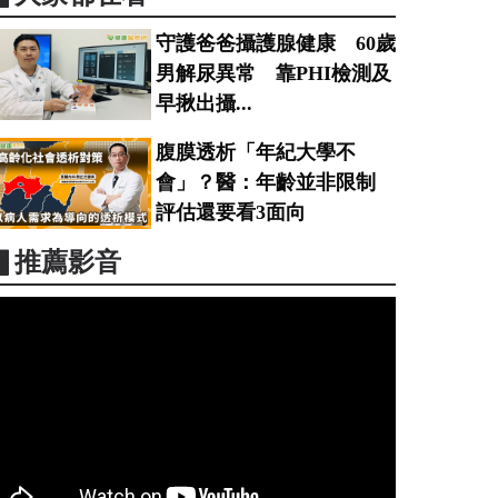
守護爸爸攝護腺健康 60歲
男解尿異常 靠PHI檢測及
早揪出攝...
腹膜透析「年紀大學不
會」？醫：年齡並非限制
評估還要看3面向
▋推薦影音