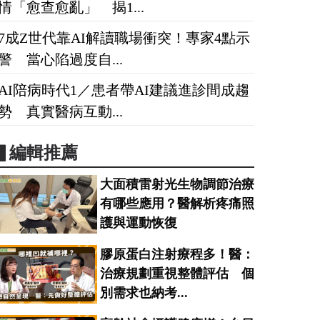
情「愈查愈亂」 揭1...
7成Z世代靠AI解讀職場衝突！專家4點示
警 當心陷過度自...
AI陪病時代1／患者帶AI建議進診間成趨
勢 真實醫病互動...
▋編輯推薦
大面積雷射光生物調節治療
有哪些應用？醫解析疼痛照
護與運動恢復
膠原蛋白注射療程多！醫：
治療規劃重視整體評估 個
別需求也納考...