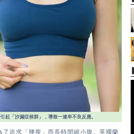
恐引起「沙漏症候群」，導致一連串不良反應。
為了追求「腰瘦」而長時間縮小腹。英國蘭