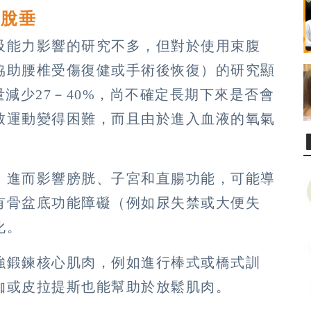
宮脫垂
吸能力影響的研究不多，但對於使用束腹
協助腰椎受傷復健或手術後恢復）的研究顯
減少27－40%，尚不確定長期下來是否會
致運動變得困難，而且由於進入血液的氧氣
，進而影響膀胱、子宮和直腸功能，可能導
有骨盆底功能障礙（例如尿失禁或大便失
化。
強鍛鍊核心肌肉，例如進行棒式或橋式訓
伽或皮拉提斯也能幫助於放鬆肌肉。