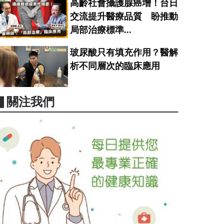
高齡社會攝護腺癌增！台日
交流提升醫療品質 盼推動
局部治療標準...
玻尿酸只有填充作用？醫解
析不同層次的臨床應用
▋關注我們