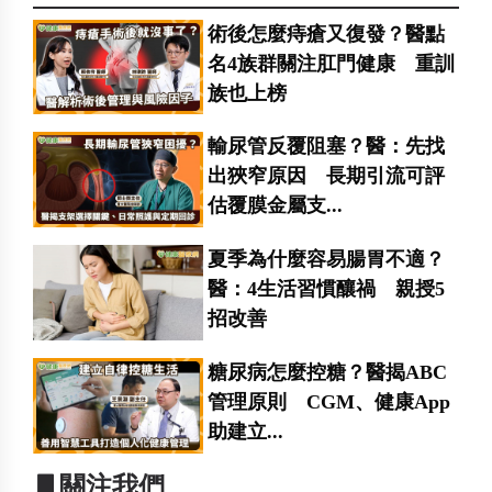
術後怎麼痔瘡又復發？醫點
名4族群關注肛門健康 重訓
族也上榜
輸尿管反覆阻塞？醫：先找
出狹窄原因 長期引流可評
估覆膜金屬支...
夏季為什麼容易腸胃不適？
醫：4生活習慣釀禍 親授5
招改善
糖尿病怎麼控糖？醫揭ABC
管理原則 CGM、健康App
助建立...
▋關注我們