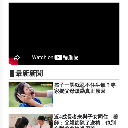
▋最新新聞
孩子一哭就忍不住生氣？專
家揭父母煩躁真正原因
近4成長者未與子女同住 藥
師：父親節除了送禮，也別