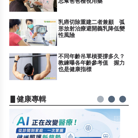
忘幫爸爸檢視用藥
乳癌切除重建二者兼顧 弧
形放射治療避開義乳降低變
性風險
不同年齡吊單槓要撐多久？
教練曝各年齡參考值 握力
也是健康指標
▋健康專輯