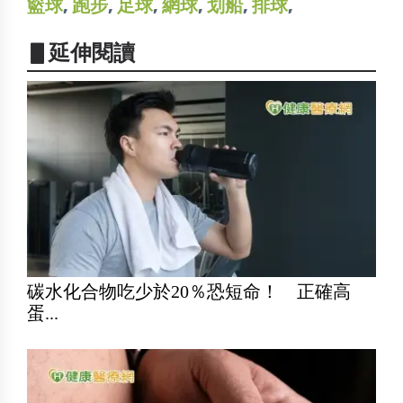
籃球
,
跑步
,
足球
,
網球
,
划船
,
排球
,
▋延伸閱讀
碳水化合物吃少於20％恐短命！ 正確高
蛋...