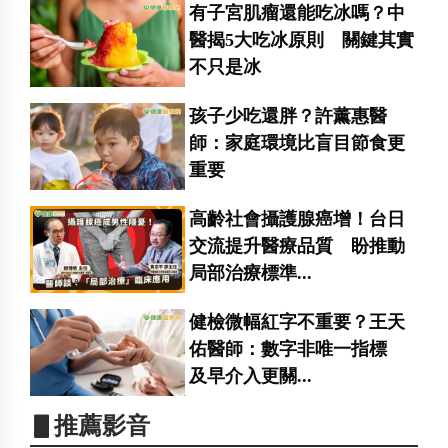
有子宮肌瘤還能吃冰嗎？中
醫揭5大吃冰原則 關鍵其實
不只是冰
孩子少吃還胖？許薰惠醫
師：家庭環境比盲目節食更
重要
高齡社會攝護腺癌增！台日
交流提升醫療品質 盼推動
局部治療標準...
健檢微幅紅字不重要？王天
佑醫師：數字非唯一指標
及早介入更關...
▋推薦影音