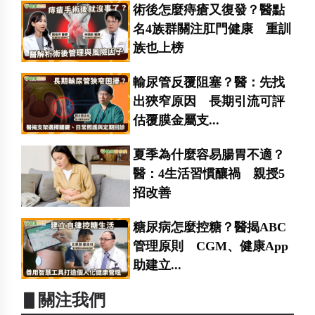
術後怎麼痔瘡又復發？醫點
名4族群關注肛門健康 重訓
族也上榜
輸尿管反覆阻塞？醫：先找
出狹窄原因 長期引流可評
估覆膜金屬支...
夏季為什麼容易腸胃不適？
醫：4生活習慣釀禍 親授5
招改善
糖尿病怎麼控糖？醫揭ABC
管理原則 CGM、健康App
助建立...
▋關注我們