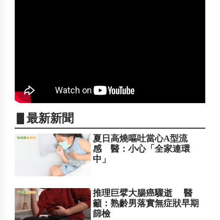
▋最新新聞
夏日高燒嘔吐當心A型流
感 醫：小心「全家連環
中」
推理巨擘大腸癌驟逝 醫
籲：熟齡男落實無症狀早期
篩檢