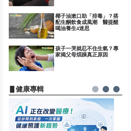
椰子油漱口助「排毒」？搭
配生酮飲食成風潮 醫提醒
喝油養生4迷思
孩子一哭就忍不住生氣？專
家揭父母煩躁真正原因
▋健康專輯