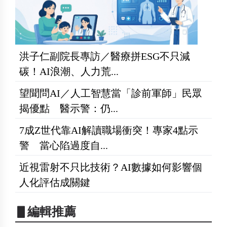
洪子仁副院長專訪／醫療拼ESG不只減
碳！AI浪潮、人力荒...
望聞問AI／人工智慧當「診前軍師」民眾
揭優點 醫示警：仍...
7成Z世代靠AI解讀職場衝突！專家4點示
警 當心陷過度自...
近視雷射不只比技術？AI數據如何影響個
人化評估成關鍵
▋編輯推薦