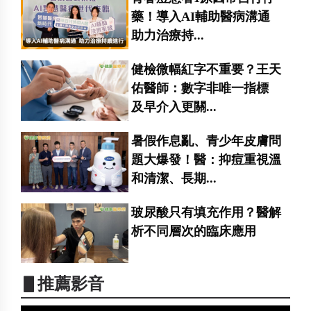
藥！導入AI輔助醫病溝通
助力治療持...
健檢微幅紅字不重要？王天
佑醫師：數字非唯一指標
及早介入更關...
暑假作息亂、青少年皮膚問
題大爆發！醫：抑痘重視溫
和清潔、長期...
玻尿酸只有填充作用？醫解
析不同層次的臨床應用
▋推薦影音