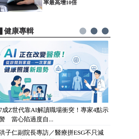
率最高增10倍
▋健康專輯
7成Z世代靠AI解讀職場衝突！專家4點示
警 當心陷過度自...
洪子仁副院長專訪／醫療拼ESG不只減