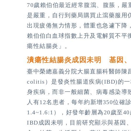
70歲賴伯伯最近經常腹瀉、腹脹，
是嚴重，自行到藥局購買止瀉藥服用
出現疲倦無力情形，體重也急遽下降
賴伯伯白血球指數上升及電解質不平
瘍性結腸炎」。
潰瘍性結腸炎成因未明 基因
臺中榮總嘉義分院大腸直腸科醫師陳昌志表
colitis）是發炎性腸道疾病(IB
身疾病，而非一般細菌、病毒感染導
人有12名患者，每年約新增350位
1.4~1.6:1），好發年齡層為20
IBD成因未明，目前研究顯示與基因