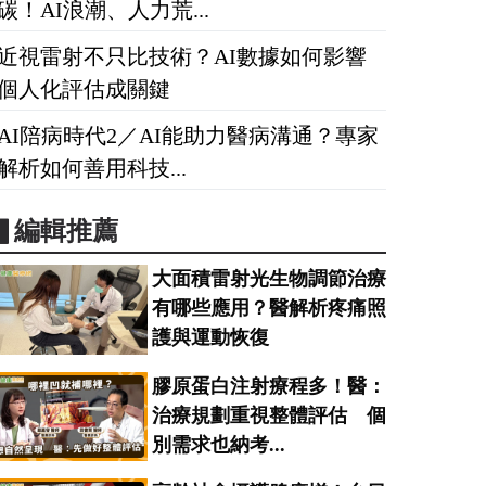
碳！AI浪潮、人力荒...
近視雷射不只比技術？AI數據如何影響
個人化評估成關鍵
AI陪病時代2／AI能助力醫病溝通？專家
解析如何善用科技...
▋編輯推薦
大面積雷射光生物調節治療
有哪些應用？醫解析疼痛照
護與運動恢復
膠原蛋白注射療程多！醫：
治療規劃重視整體評估 個
別需求也納考...