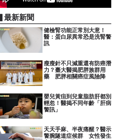
▋最新新聞
健檢腎功能正常別大意！
醫：蛋白尿異常恐是洗腎警
訊
瘦瘦針不只減重還有防癌潛
力？臺大醫揭肥胖族群用
藥 肥胖相關癌症風險降
嬰兒黃疸到兒童脂肪肝都別
輕忽！醫揭不同年齡「肝病
警訊」
天天手麻、半夜痛醒？醫示
警腕隧道症候群 女性發生