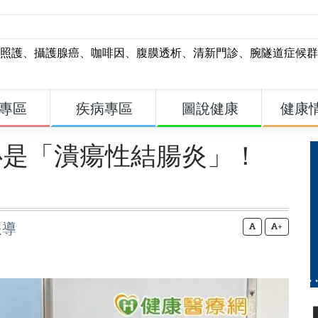
照護
、
攝護腺癌
、
咖啡因
、
腹膜透析
、
清新門診
、
腕隧道症候群
專區
疾病專區
圖說健康
健康
心是「潰瘍性結腸炎」！
報導
+