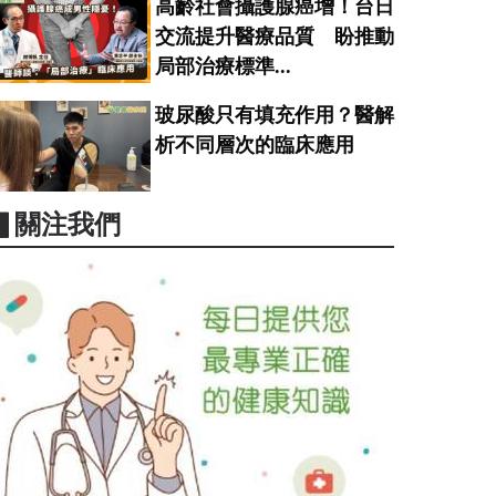
高齡社會攝護腺癌增！台日
交流提升醫療品質 盼推動
局部治療標準...
玻尿酸只有填充作用？醫解
析不同層次的臨床應用
▋關注我們