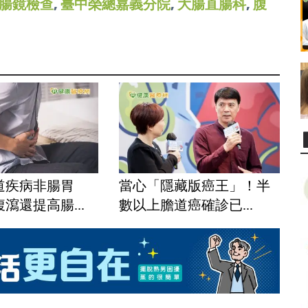
腸鏡檢查
,
臺中榮總嘉義分院
,
大腸直腸科
,
腹
道疾病非腸胃
當心「隱藏版癌王」！半
瀉還提高腸...
數以上膽道癌確診已...