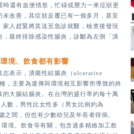
嚴重時還有血便情形，忙碌或壓力一來症狀更
仍未改善，其症狀反覆已有一個多月，甚至
，家人趕緊將其送至急診就醫，檢查後發現
衡，最終排除感染性腸炎，診斷為左側「潰
、環境、飲食都有影響
示，潰瘍性結腸炎（ulcerative
D)的一種，主要為遺傳與環境相互影響所導致的終
致的大腸結腸炎。在台灣的盛行率約每十萬
確診人數，男性比女性多（男女比例約為
歲至40歲之間，但也有少數幼兒及年長者得病。
、環境、飲食等有關，包含過多精緻加工飲