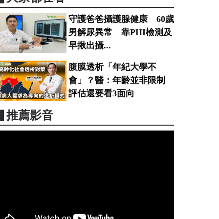
守護爸爸攝護腺健康 60歲
男解尿異常 靠PHI檢測及
早揪出攝...
腹膜透析「年紀大學不
會」？醫：年齡並非限制
評估還要看3面向
▋推薦影音