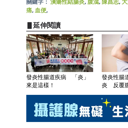
關鍵字：
潰瘍性結腸炎
,
腹瀉
,
陳昌志
,
大
痛
,
血便
,
▋延伸閱讀
發炎性腸道疾病 「炎」
發炎性腸
來是這樣！
炎 反覆腹