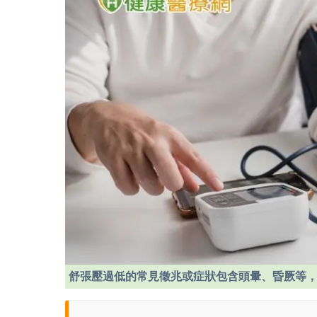
舒張壓過低的常見徵兆或症狀包含頭暈、昏厥等