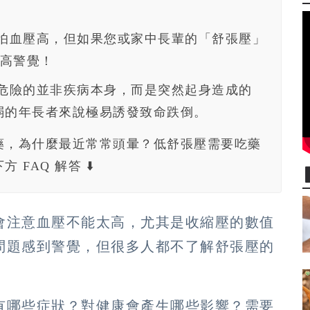
怕血壓高，但如果您或家中長輩的「舒張壓」
提高警覺！
危險的並非疾病本身，而是突然起身造成的
弱的年長者來說極易誘發致命跌倒。
藥，為什麼最近常常頭暈？低舒張壓需要吃藥
FAQ 解答 ⬇️
會注意血壓不能太高，尤其是收縮壓的數值
問題感到警覺，但很多人都不了解舒張壓的
有哪些症狀？對健康會產生哪些影響？需要