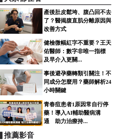
產後肚皮鬆垮、腹凸回不去
了？醫揭腹直肌分離原因與
改善方式
健檢微幅紅字不重要？王天
佑醫師：數字非唯一指標
及早介入更關...
事後避孕藥轉類引關注！不
同成分怎麼用？藥師解析24
小時關鍵
青春痘患者1原因常自行停
藥！導入AI輔助醫病溝
通 助力治療持...
▋推薦影音