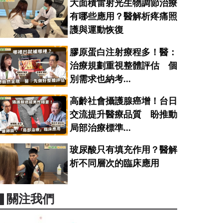
大面積雷射光生物調節治療
有哪些應用？醫解析疼痛照
護與運動恢復
膠原蛋白注射療程多！醫：
治療規劃重視整體評估 個
別需求也納考...
高齡社會攝護腺癌增！台日
交流提升醫療品質 盼推動
局部治療標準...
玻尿酸只有填充作用？醫解
析不同層次的臨床應用
▋關注我們