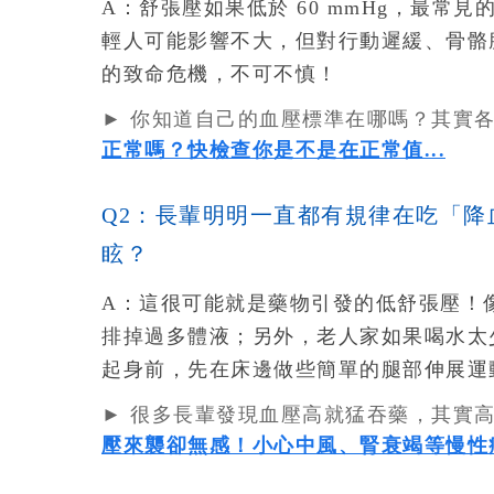
A：
舒張壓如果低於 60 mmHg，最常
輕人可能影響不大，但對行動遲緩、骨骼
的致命危機，不可不慎！
► 你知道自己的血壓標準在哪嗎？其實
正常嗎？快檢查你是不是在正常值...
Q2：長輩明明一直都有規律在吃「
眩？
A：
這很可能就是藥物引發的低舒張壓！
排掉過多體液；另外，老人家如果喝水太
起身前，先在床邊做些簡單的腿部伸展運
► 很多長輩發現血壓高就猛吞藥，其實
壓來襲卻無感！小心中風、腎衰竭等慢性