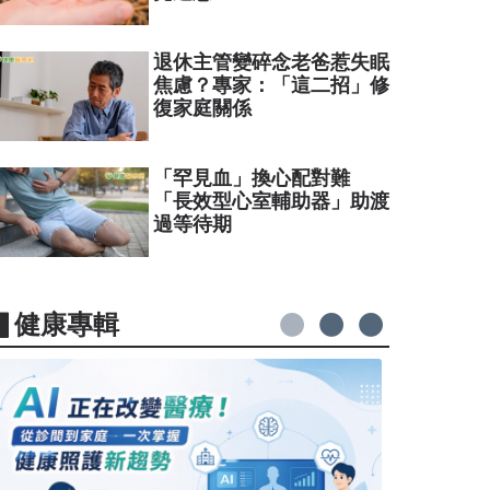
退休主管變碎念老爸惹失眠
焦慮？專家：「這二招」修
復家庭關係
「罕見血」換心配對難
「長效型心室輔助器」助渡
過等待期
▋健康專輯