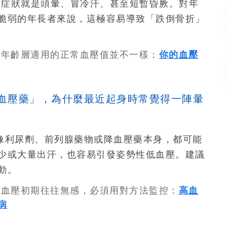
見的症狀就是頭暈、冒冷汗、甚至短暫昏厥。對年
脆弱的年長者來說，這極容易導致「跌倒骨折」
各年齡層適用的正常血壓值並不一樣：
你的血壓
降血壓藥」，為什麼最近起身時常覺得一陣暈
像利尿劑、前列腺藥物或降血壓藥本身，都可能
少或大量出汗，也容易引發姿勢性低血壓。建議
動。
高血壓初期往往無感，必須用對方法監控：
高血
病