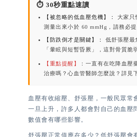
⏱️ 30秒重點速讀
【被忽略的低血壓危機】：
大家只
測量出來小於 60 mmHg，請務必
【防跌倒才是關鍵】：
低舒張壓最
「暈眩與短暫昏厥」，這對骨質脆
【重點提醒】
：一直有在吃降血壓
治療嗎？心血管醫師怎麼說？詳見下方 
血壓有收縮壓、舒張壓，一般民眾常
一旦上升，許多人都會對自己的血壓
數值會有哪些影響。
舒張壓正常值應在多少？低舒張壓會