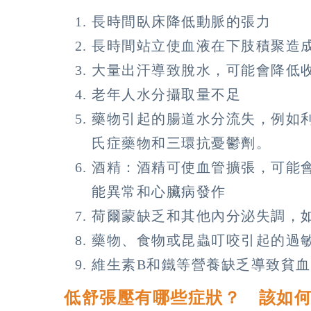
長時間臥床降低動脈的張力
長時間站立使血液在下肢積聚造
大量出汗導致脫水，可能會降低
老年人水分攝取量不足
藥物引起的腸道水分流失，例如
氏症藥物和三環抗憂鬱劑。
酒精：酒精可使血管擴張，可能
能異常和心臟病發作
荷爾蒙缺乏和其他內分泌失調，
藥物、食物或昆蟲叮咬引起的過
維生素B和鐵等營養缺乏導致貧血
低舒張壓有哪些症狀？ 該如