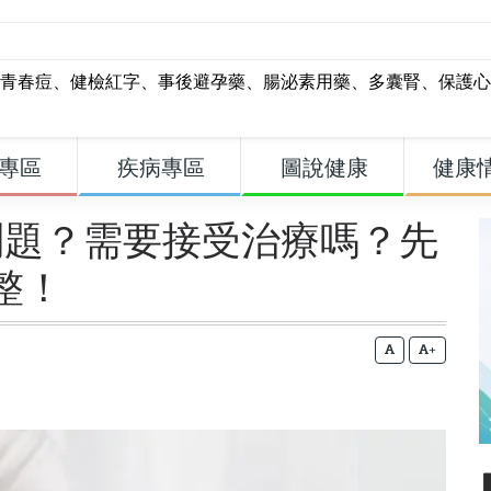
青春痘
、
健檢紅字
、
事後避孕藥
、
腸泌素用藥
、
多囊腎
、
保護心
專區
疾病專區
圖說健康
健康
問題？需要接受治療嗎？先
整！
+