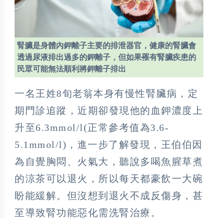
腎臟是身體內鉀離子主要的排泄器官，健康的腎臟會
透過尿液排出過多的鉀離子，但如果罹有腎臟疾患的
民眾可能無法順利將鉀離子排出
一名王姓8旬老翁本身有慢性腎臟病，定
期門診追蹤，近期卻發現他的血鉀濃度上
升至6.3mmol/l(正常參考值為3.6-
5.1mmol/l)，進一步了解發現，王伯伯因
為自覺胸悶、火氣大，聽說多喝魚腥草煮
的涼茶可以退火，所以每天都豪飲一大碗
盼能緩解。但沒想到退火不成反傷身，甚
至導致腎功能惡化需洗腎治療。