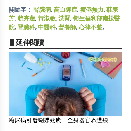
關鍵字：
腎臟病
,
高血鉀症
,
疲倦無力
,
莊宗
芳
,
賴卉蓮
,
黃淑敏
,
洗腎
,
衛生福利部南投醫
院
,
腎臟科
,
中醫科
,
營養師
,
心律不整
,
▋延伸閱讀
糖尿病引發蝴蝶效應 全身器官恐遭殃