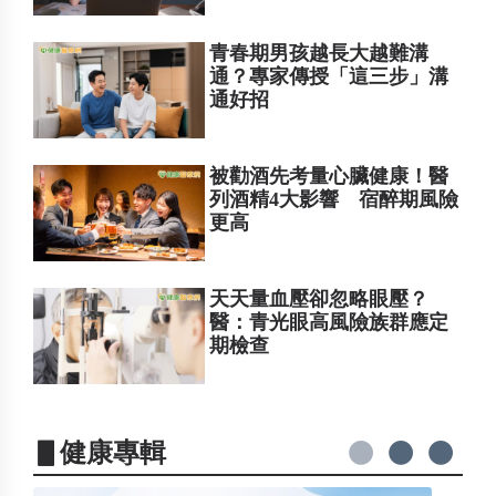
青春期男孩越長大越難溝
通？專家傳授「這三步」溝
通好招
被勸酒先考量心臟健康！醫
列酒精4大影響 宿醉期風險
更高
天天量血壓卻忽略眼壓？
醫：青光眼高風險族群應定
期檢查
▋健康專輯