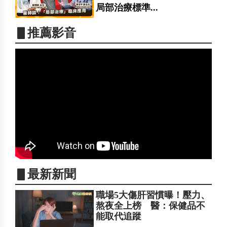
局部治療標準...
▋推薦影音
▋最新新聞
職場5大傷肝習慣曝！壓力、
熬夜全上榜 醫：保健品不
能取代追蹤