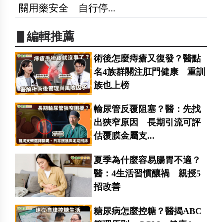
關用藥安全 自行停...
▋編輯推薦
術後怎麼痔瘡又復發？醫點
名4族群關注肛門健康 重訓
族也上榜
輸尿管反覆阻塞？醫：先找
出狹窄原因 長期引流可評
估覆膜金屬支...
夏季為什麼容易腸胃不適？
醫：4生活習慣釀禍 親授5
招改善
糖尿病怎麼控糖？醫揭ABC