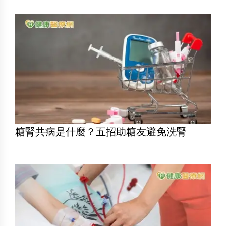
糖腎共病是什麼？五招助糖友避免洗腎