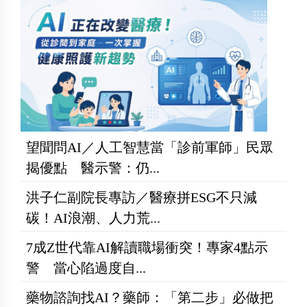
望聞問AI／人工智慧當「診前軍師」民眾
揭優點 醫示警：仍...
洪子仁副院長專訪／醫療拼ESG不只減
碳！AI浪潮、人力荒...
7成Z世代靠AI解讀職場衝突！專家4點示
警 當心陷過度自...
藥物諮詢找AI？藥師：「第二步」必做把