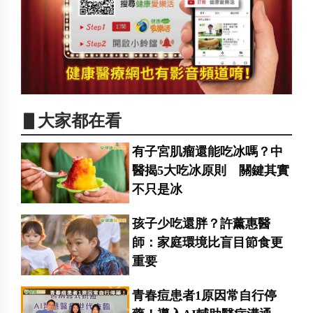
▋大家都在看
有子宮肌瘤還能吃冰嗎？中
醫揭5大吃冰原則 關鍵其實
不只是冰
孩子少吃還胖？許薰惠醫
師：家庭環境比盲目節食更
重要
青春痘患者1原因常自行停