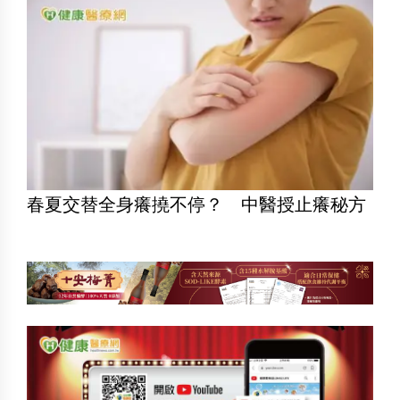
春夏交替全身癢撓不停？ 中醫授止癢秘方