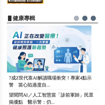
▋健康專輯
7成Z世代靠AI解讀職場衝突！專家4點示
警 當心陷過度自...
望聞問AI／人工智慧當「診前軍師」民眾
揭優點 醫示警：仍...