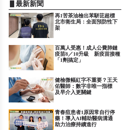
▋最新新聞
再1苦茶油檢出苯駢芘超標
北市衛生局：全面預防性下
架
百萬人受惠！成人公費肺鏈
疫苗8／10升級 新疫苗接種
「1劑搞定」
健檢微幅紅字不重要？王天
佑醫師：數字非唯一指標
及早介入更關鍵
青春痘患者1原因常自行停
藥！導入AI輔助醫病溝通
助力治療持續進行