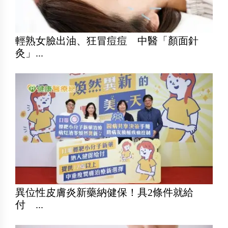
輕熟女臉出油、狂冒痘痘 中醫「顏面針
灸」...
異位性皮膚炎新藥納健保！具2條件就給
付 ...