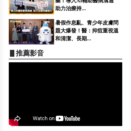
藥！導入AI輔助醫病溝通
助力治療持...
暑假作息亂、青少年皮膚問
題大爆發！醫：抑痘重視溫
和清潔、長期...
▋推薦影音