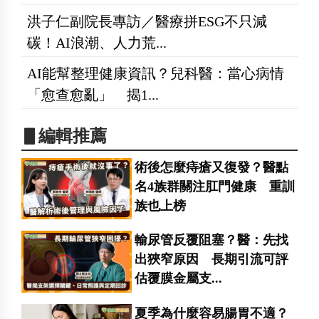
洪子仁副院長專訪／醫療拼ESG不只減
碳！AI浪潮、人力荒...
AI能幫整理健康資訊？兒科醫：當心病情
「愈查愈亂」 揭1...
▋編輯推薦
術後怎麼痔瘡又復發？醫點
名4族群關注肛門健康 重訓
族也上榜
輸尿管反覆阻塞？醫：先找
出狹窄原因 長期引流可評
估覆膜金屬支...
夏季為什麼容易腸胃不適？