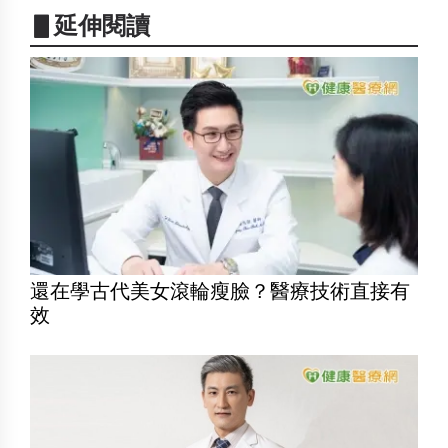
▋延伸閱讀
還在學古代美女滾輪瘦臉？醫療技術直接有
效