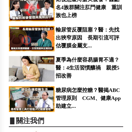
名4族群關注肛門健康 重訓
族也上榜
輸尿管反覆阻塞？醫：先找
出狹窄原因 長期引流可評
估覆膜金屬支...
夏季為什麼容易腸胃不適？
醫：4生活習慣釀禍 親授5
招改善
糖尿病怎麼控糖？醫揭ABC
管理原則 CGM、健康App
助建立...
▋關注我們