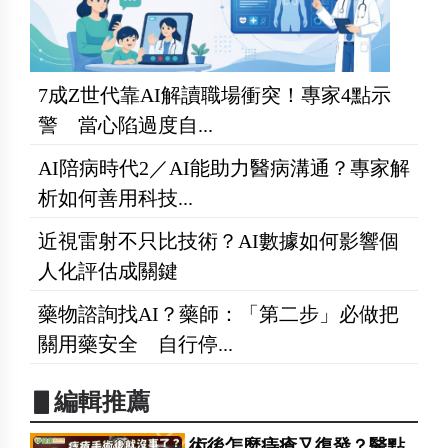
7成Z世代靠AI解讀職場衝突！專家4點示
警 當心陷過度自...
AI陪病時代2／AI能助力醫病溝通？專家解
析如何善用科技...
近視雷射不只比技術？AI數據如何影響個
人化評估成關鍵
藥物諮詢找AI？藥師：「第二步」必做把
關用藥安全 自行停...
▋編輯推薦
術後怎麼痔瘡又復發？醫點