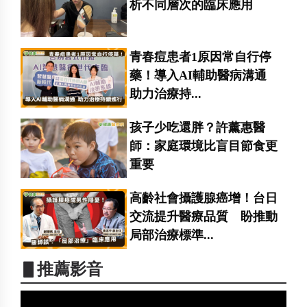
析不同層次的臨床應用
青春痘患者1原因常自行停
藥！導入AI輔助醫病溝通
助力治療持...
孩子少吃還胖？許薰惠醫
師：家庭環境比盲目節食更
重要
高齡社會攝護腺癌增！台日
交流提升醫療品質 盼推動
局部治療標準...
▋推薦影音