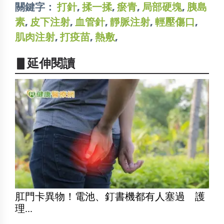
關鍵字：
打針
,
揉一揉
,
瘀青
,
局部硬塊
,
胰島
素
,
皮下注射
,
血管針
,
靜脈注射
,
輕壓傷口
,
肌肉注射
,
打疫苗
,
熱敷
,
▋延伸閱讀
肛門卡異物！電池、釘書機都有人塞過 護
理...