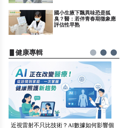
國小生腋下飄異味恐是狐
臭？醫：若伴青春期徵象應
評估性早熟
▋健康專輯
近視雷射不只比技術？AI數據如何影響個