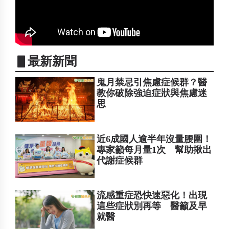
▋最新新聞
鬼月禁忌引焦慮症候群？醫
教你破除強迫症狀與焦慮迷
思
近6成國人逾半年沒量腰圍！
專家籲每月量1次 幫助揪出
代謝症候群
流感重症恐快速惡化！出現
這些症狀別再等 醫籲及早
就醫