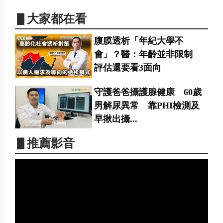
▋大家都在看
腹膜透析「年紀大學不
會」？醫：年齡並非限制
評估還要看3面向
守護爸爸攝護腺健康 60歲
男解尿異常 靠PHI檢測及
早揪出攝...
▋推薦影音