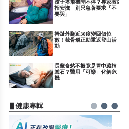
孩子搭飛機鬧不停？專家教6
招安撫 別只急著要求「不
要哭」
拇趾外翻近30度變回個位
數！截骨矯正助重返登山活
動
長輩食慾不振竟是胃中藏植
糞石？醫用「可樂」化解危
機
▋健康專輯