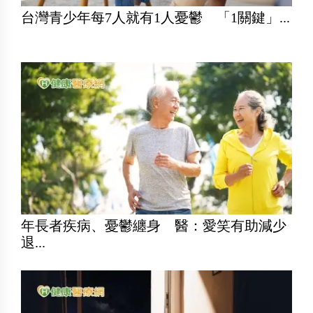
台灣青少年每7人就有1人憂鬱 「1關鍵」...
年長者疾病、憂鬱纏身 醫：愛笑有助減少
退...