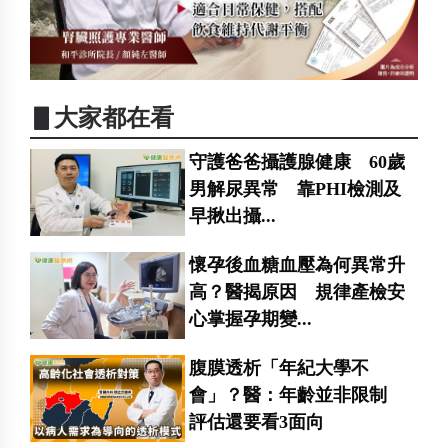
▋大家都在看
守護爸爸攝護腺健康 60歲
男解尿異常 靠PHI檢測及
早揪出攝...
懷孕後血糖血壓為何異常升
高？醫揭原因 規律產檢安
心掌握孕期變...
腹膜透析「年紀大學不
會」？醫：年齡並非限制
評估還要看3面向