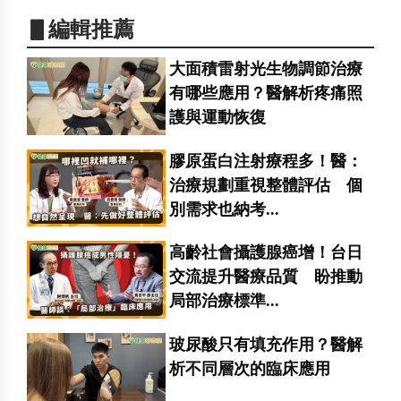
▋編輯推薦
大面積雷射光生物調節治療
有哪些應用？醫解析疼痛照
護與運動恢復
膠原蛋白注射療程多！醫：
治療規劃重視整體評估 個
別需求也納考...
高齡社會攝護腺癌增！台日
交流提升醫療品質 盼推動
局部治療標準...
玻尿酸只有填充作用？醫解
析不同層次的臨床應用