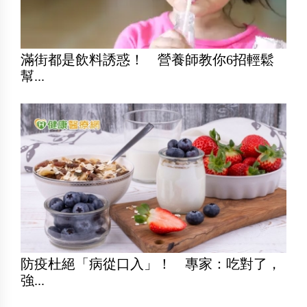
滿街都是飲料誘惑！ 營養師教你6招輕鬆
幫...
防疫杜絕「病從口入」！ 專家：吃對了，
強...