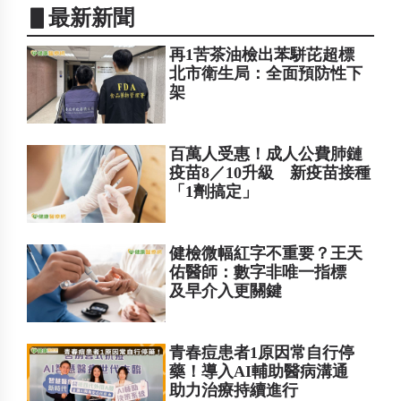
▋最新新聞
再1苦茶油檢出苯駢芘超標
北市衛生局：全面預防性下
架
百萬人受惠！成人公費肺鏈
疫苗8／10升級 新疫苗接種
「1劑搞定」
健檢微幅紅字不重要？王天
佑醫師：數字非唯一指標
及早介入更關鍵
青春痘患者1原因常自行停
藥！導入AI輔助醫病溝通
助力治療持續進行