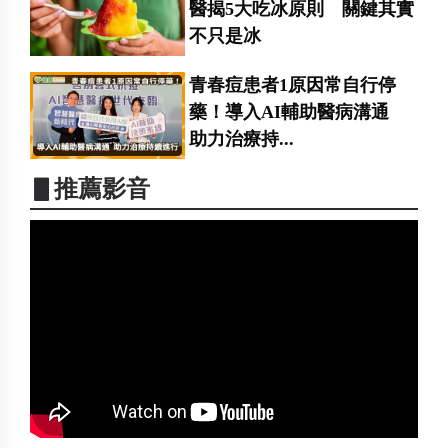
醫揭5大吃冰原則 關鍵其實
不只是冰
青春痘患者1原因常自行停
藥！導入AI輔助醫病溝通
助力治療持...
▋推薦影音