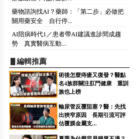
藥物諮詢找AI？藥師：「第二步」必做把
關用藥安全 自行停...
AI陪病時代1／患者帶AI建議進診間成趨
勢 真實醫病互動...
▋編輯推薦
術後怎麼痔瘡又復發？醫點
名4族群關注肛門健康 重訓
族也上榜
輸尿管反覆阻塞？醫：先找
出狹窄原因 長期引流可評
估覆膜金屬支...
夏季為什麼容易腸胃不適？