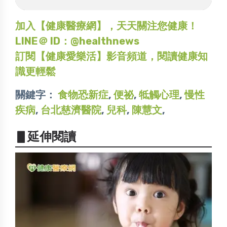
加入【健康醫療網】，天天關注您健康！
LINE＠ ID：@healthnews
訂閱【健康愛樂活】影音頻道，閱讀健康知
識更輕鬆
關鍵字：
食物恐新症
,
便祕
,
牴觸心理
,
慢性
疾病
,
台北慈濟醫院
,
兒科
,
陳慧文
,
▋延伸閱讀