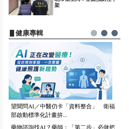
架
▋健康專輯
望聞問AI／中醫仍卡「資料整合」 衛福
部啟動標準化計畫拚...
藥物諮詢找AI？藥師：「第二步」必做把