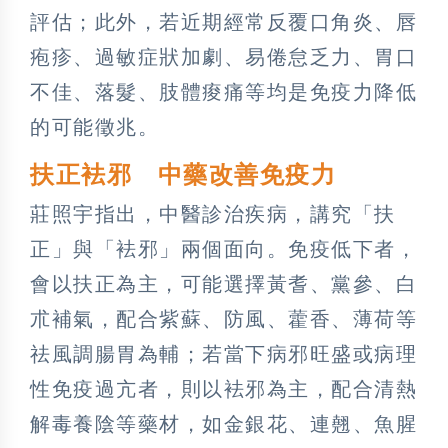
評估；此外，若近期經常反覆口角炎、唇
疱疹、過敏症狀加劇、易倦怠乏力、胃口
不佳、落髮、肢體痠痛等均是免疫力降低
的可能徵兆。
扶正袪邪 中藥改善免疫力
莊照宇指出，中醫診治疾病，講究「扶
正」與「袪邪」兩個面向。免疫低下者，
會以扶正為主，可能選擇黃耆、黨參、白
朮補氣，配合紫蘇、防風、藿香、薄荷等
祛風調腸胃為輔；若當下病邪旺盛或病理
性免疫過亢者，則以袪邪為主，配合清熱
解毒養陰等藥材，如金銀花、連翹、魚腥