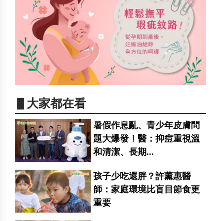
▋大家都在看
暑假作息亂、青少年皮膚問
題大爆發！醫：抑痘重視溫
和清潔、長期...
孩子少吃還胖？許薰惠醫
師：家庭環境比盲目節食更
重要