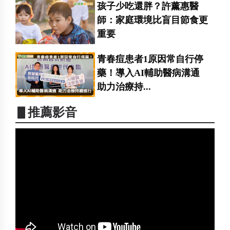
孩子少吃還胖？許薰惠醫
師：家庭環境比盲目節食更
重要
青春痘患者1原因常自行停
藥！導入AI輔助醫病溝通
助力治療持...
▋推薦影音