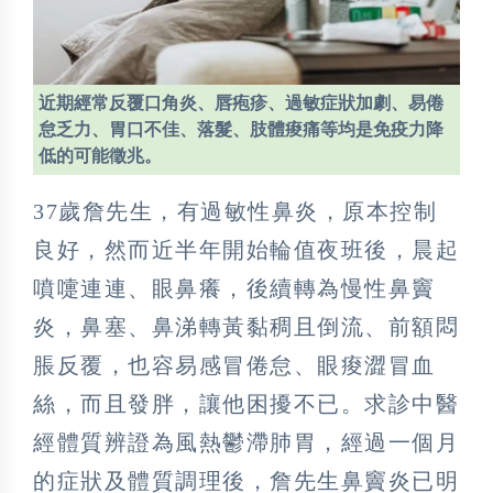
近期經常反覆口角炎、唇疱疹、過敏症狀加劇、易倦
怠乏力、胃口不佳、落髮、肢體痠痛等均是免疫力降
低的可能徵兆。
37歲詹先生，有過敏性鼻炎，原本控制
良好，然而近半年開始輪值夜班後，晨起
噴嚏連連、眼鼻癢，後續轉為慢性鼻竇
炎，鼻塞、鼻涕轉黃黏稠且倒流、前額悶
脹反覆，也容易感冒倦怠、眼痠澀冒血
絲，而且發胖，讓他困擾不已。求診中醫
經體質辨證為風熱鬱滯肺胃，經過一個月
的症狀及體質調理後，詹先生鼻竇炎已明