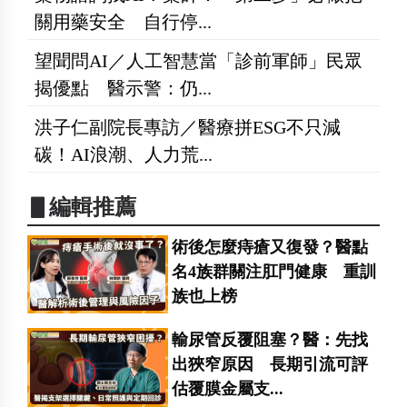
關用藥安全 自行停...
望聞問AI／人工智慧當「診前軍師」民眾
揭優點 醫示警：仍...
洪子仁副院長專訪／醫療拼ESG不只減
碳！AI浪潮、人力荒...
▋編輯推薦
術後怎麼痔瘡又復發？醫點
名4族群關注肛門健康 重訓
族也上榜
輸尿管反覆阻塞？醫：先找
出狹窄原因 長期引流可評
估覆膜金屬支...