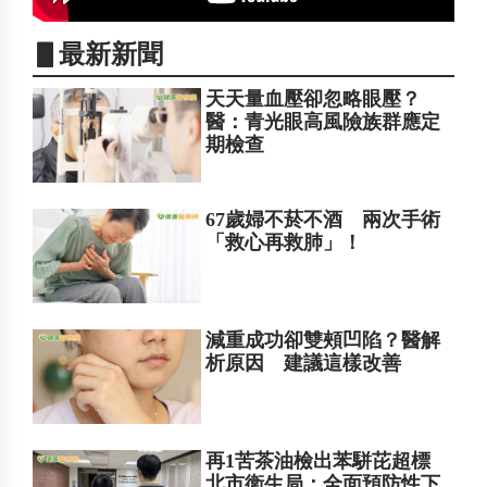
▋最新新聞
天天量血壓卻忽略眼壓？
醫：青光眼高風險族群應定
期檢查
67歲婦不菸不酒 兩次手術
「救心再救肺」！
減重成功卻雙頰凹陷？醫解
析原因 建議這樣改善
再1苦茶油檢出苯駢芘超標
北市衛生局：全面預防性下