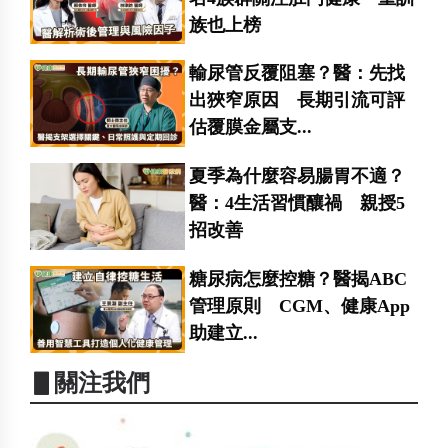
族也上榜
輸尿管反覆阻塞？醫：先找
出狹窄原因 長期引流可評
估覆膜金屬支...
夏季為什麼容易腸胃不適？
醫：4生活習慣釀禍 親授5
招改善
糖尿病怎麼控糖？醫揭ABC
管理原則 CGM、健康App
助建立...
▋關注我們