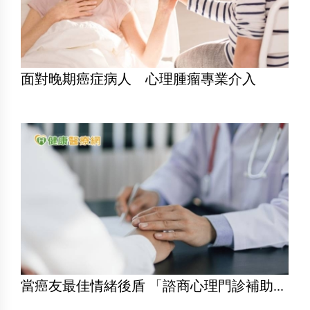
面對晚期癌症病人 心理腫瘤專業介入
當癌友最佳情緒後盾 「諮商心理門診補助...