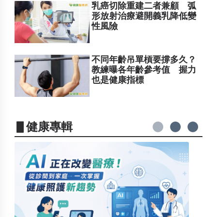
乳癌切除重建二者兼顧 弧
形放射治療避開義乳降低變
性風險
不同年齡吊單槓要撐多久？
教練曝各年齡參考值 握力
也是健康指標
▋健康專輯