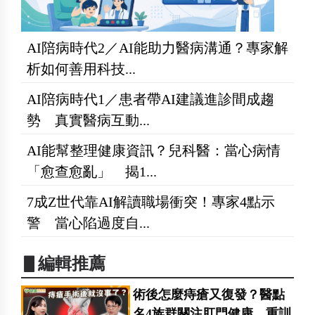
AI陪病時代2／AI能助力醫病溝通？專家解
析如何善用科技...
AI陪病時代1／患者帶AI建議進診間成趨
勢 真實醫病互動...
AI能幫整理健康資訊？兒科醫：當心病情
「愈查愈亂」 揭1...
7成Z世代靠AI解讀職場衝突！專家4點示
警 當心陷過度自...
▋編輯推薦
術後怎麼痔瘡又復發？醫點
名4族群關注肛門健康 重訓