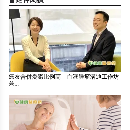
癌友合併憂鬱比例高 血液腫瘤溝通工作坊
兼...