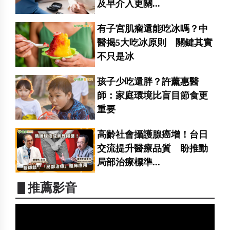
及早介入更關...
有子宮肌瘤還能吃冰嗎？中
醫揭5大吃冰原則 關鍵其實
不只是冰
孩子少吃還胖？許薰惠醫
師：家庭環境比盲目節食更
重要
高齡社會攝護腺癌增！台日
交流提升醫療品質 盼推動
局部治療標準...
▋推薦影音