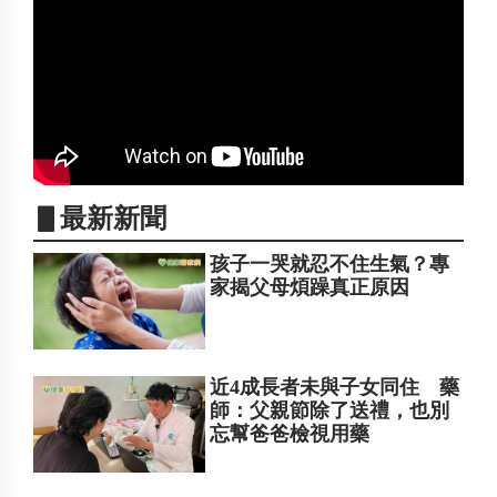
▋最新新聞
孩子一哭就忍不住生氣？專
家揭父母煩躁真正原因
近4成長者未與子女同住 藥
師：父親節除了送禮，也別
忘幫爸爸檢視用藥