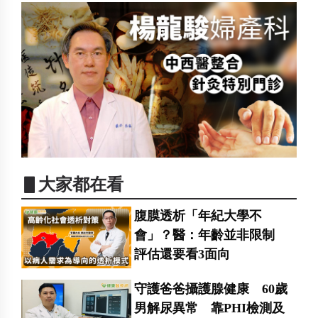
▋大家都在看
腹膜透析「年紀大學不
會」？醫：年齡並非限制
評估還要看3面向
守護爸爸攝護腺健康 60歲
男解尿異常 靠PHI檢測及