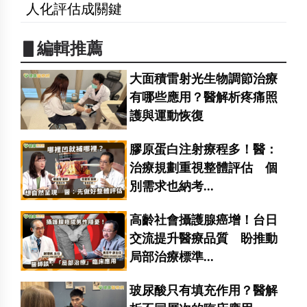
人化評估成關鍵
▋編輯推薦
大面積雷射光生物調節治療
有哪些應用？醫解析疼痛照
護與運動恢復
膠原蛋白注射療程多！醫：
治療規劃重視整體評估 個
別需求也納考...
高齡社會攝護腺癌增！台日
交流提升醫療品質 盼推動
局部治療標準...
玻尿酸只有填充作用？醫解