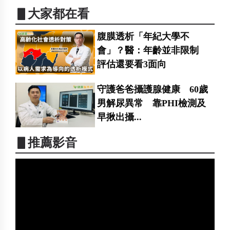
▋大家都在看
腹膜透析「年紀大學不
會」？醫：年齡並非限制
評估還要看3面向
守護爸爸攝護腺健康 60歲
男解尿異常 靠PHI檢測及
早揪出攝...
▋推薦影音