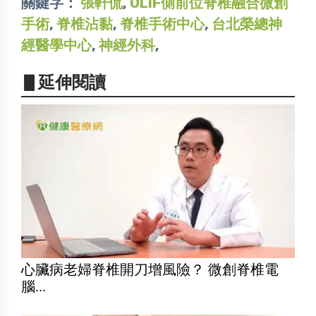
關鍵字：
張軒侃
,
OLIF側前位脊椎融合微創
手術
,
脊椎沾黏
,
脊椎手術中心
,
台北榮總神
經醫學中心
,
神經外科
,
▋延伸閱讀
心臟病老婦脊椎開刀增風險？ 微創脊椎電
腦...