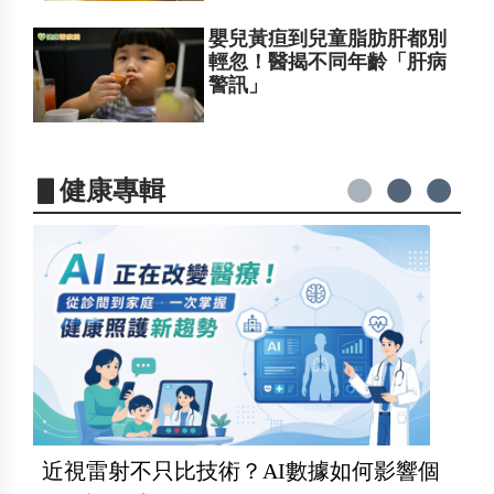
嬰兒黃疸到兒童脂肪肝都別
輕忽！醫揭不同年齡「肝病
警訊」
▋健康專輯
近視雷射不只比技術？AI數據如何影響個