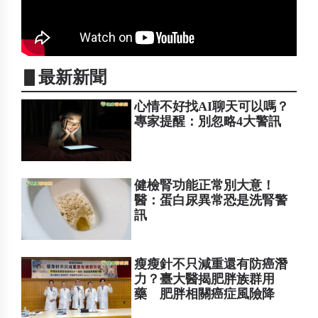
▋最新新聞
心情不好找AI聊天可以嗎？
專家提醒：別忽略4大警訊
健檢腎功能正常別大意！
醫：蛋白尿異常恐是洗腎警
訊
瘦瘦針不只減重還有防癌潛
力？臺大醫揭肥胖族群用
藥 肥胖相關癌症風險降