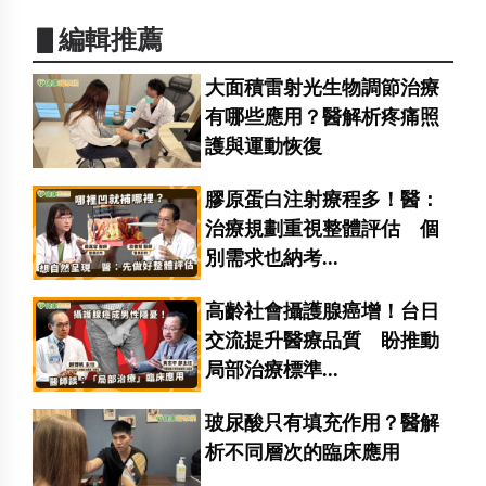
▋編輯推薦
大面積雷射光生物調節治療
有哪些應用？醫解析疼痛照
護與運動恢復
膠原蛋白注射療程多！醫：
治療規劃重視整體評估 個
別需求也納考...
高齡社會攝護腺癌增！台日
交流提升醫療品質 盼推動
局部治療標準...
玻尿酸只有填充作用？醫解
析不同層次的臨床應用