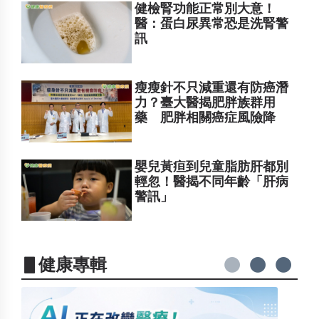
健檢腎功能正常別大意！
醫：蛋白尿異常恐是洗腎警
訊
瘦瘦針不只減重還有防癌潛
力？臺大醫揭肥胖族群用
藥 肥胖相關癌症風險降
嬰兒黃疸到兒童脂肪肝都別
輕忽！醫揭不同年齡「肝病
警訊」
▋健康專輯